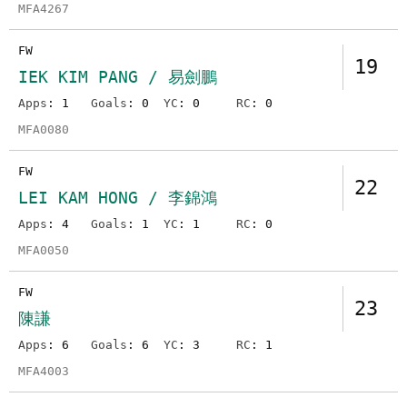
MFA4267
FW
19
IEK KIM PANG / 易劍鵬
Apps
: 1
Goals
: 0
YC
: 0
RC
: 0
MFA0080
FW
22
LEI KAM HONG / 李錦鴻
Apps
: 4
Goals
: 1
YC
: 1
RC
: 0
MFA0050
FW
23
陳謙
Apps
: 6
Goals
: 6
YC
: 3
RC
: 1
MFA4003