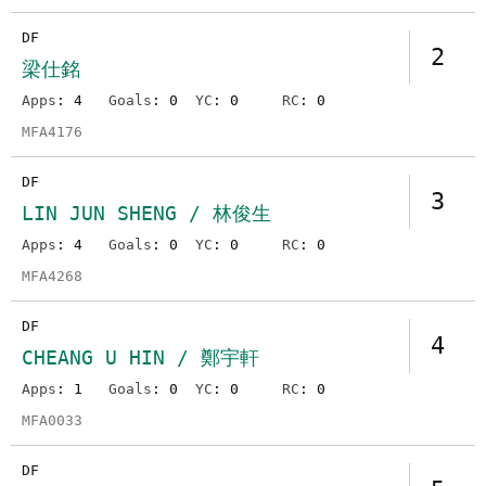
DF
2
梁仕銘
Apps
: 4
Goals
: 0
YC
: 0
RC
: 0
MFA4176
DF
3
LIN JUN SHENG / 林俊生
Apps
: 4
Goals
: 0
YC
: 0
RC
: 0
MFA4268
DF
4
CHEANG U HIN / 鄭宇軒
Apps
: 1
Goals
: 0
YC
: 0
RC
: 0
MFA0033
DF