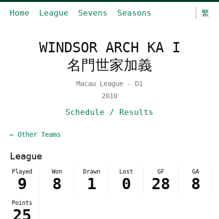
Home
League
Sevens
Seasons
繁
WINDSOR ARCH KA I
名門世家加義
Macau League - D1
2010
Schedule / Results
← Other Teams
League
Played
Won
Drawn
Lost
GF
GA
9
8
1
0
28
8
Points
25