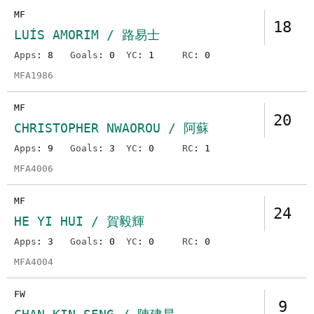
MF
18
LUÍS AMORIM / 路易士
Apps
: 8
Goals
: 0
YC
: 1
RC
: 0
MFA1986
MF
20
CHRISTOPHER NWAOROU / 阿蘇
Apps
: 9
Goals
: 3
YC
: 0
RC
: 1
MFA4006
MF
24
HE YI HUI / 賀毅輝
Apps
: 3
Goals
: 0
YC
: 0
RC
: 0
MFA4004
FW
9