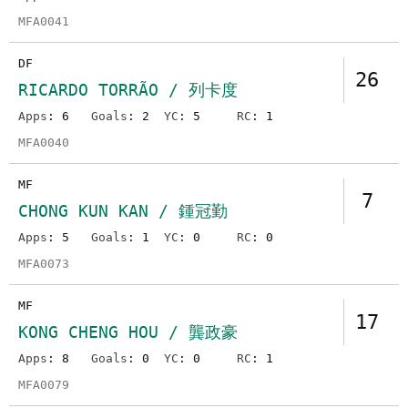
MFA0041
DF
26
RICARDO TORRÃO / 列卡度
Apps
: 6
Goals
: 2
YC
: 5
RC
: 1
MFA0040
MF
7
CHONG KUN KAN / 鍾冠勤
Apps
: 5
Goals
: 1
YC
: 0
RC
: 0
MFA0073
MF
17
KONG CHENG HOU / 龔政豪
Apps
: 8
Goals
: 0
YC
: 0
RC
: 1
MFA0079