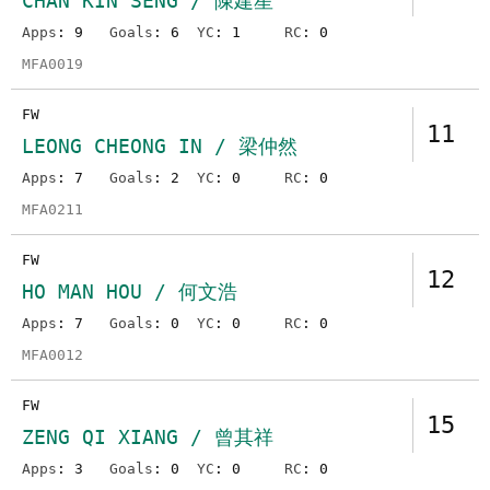
CHAN KIN SENG / 陳建星
Apps
: 9
Goals
: 6
YC
: 1
RC
: 0
MFA0019
FW
11
LEONG CHEONG IN / 梁仲然
Apps
: 7
Goals
: 2
YC
: 0
RC
: 0
MFA0211
FW
12
HO MAN HOU / 何文浩
Apps
: 7
Goals
: 0
YC
: 0
RC
: 0
MFA0012
FW
15
ZENG QI XIANG / 曾其祥
Apps
: 3
Goals
: 0
YC
: 0
RC
: 0