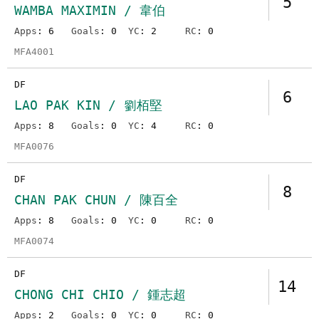
5
WAMBA MAXIMIN / 韋伯
Apps
: 6
Goals
: 0
YC
: 2
RC
: 0
MFA4001
DF
6
LAO PAK KIN / 劉栢堅
Apps
: 8
Goals
: 0
YC
: 4
RC
: 0
MFA0076
DF
8
CHAN PAK CHUN / 陳百全
Apps
: 8
Goals
: 0
YC
: 0
RC
: 0
MFA0074
DF
14
CHONG CHI CHIO / 鍾志超
Apps
: 2
Goals
: 0
YC
: 0
RC
: 0