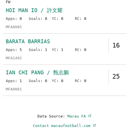
FW
HOI MAN IO / 許文耀
Apps
: 0
Goals
: 0
YC
: 0
RC
: 0
MFA0085
BARATA BARRIAS
16
Apps
: 5
Goals
: 1
YC
: 1
RC
: 0
MFA1492
IAN CHI PANG / 甄志鵬
25
Apps
: 1
Goals
: 0
YC
: 0
RC
: 0
MFA0081
Data Source:
Macau FA
Contact macaufootball.com