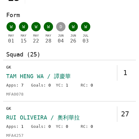
Form
W
W
W
W
D
W
W
MAY
MAY
MAY
MAY
JUN
JUN
JUL
01
15
22
28
04
26
03
Squad (25)
GK
1
TAM HENG WA / 譚慶華
Apps
: 7
Goals
: 0
YC
: 1
RC
: 0
MFA0078
GK
27
RUI OLIVEIRA / 奧利華拉
Apps
: 1
Goals
: 0
YC
: 0
RC
: 0
MFA4257