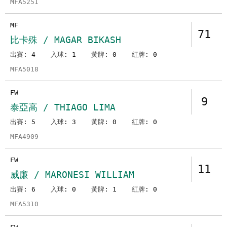
MFA5251
MF
71
比卡殊 / MAGAR BIKASH
出賽
: 4
入球
: 1
黃牌
: 0
紅牌
: 0
MFA5018
FW
9
泰亞高 / THIAGO LIMA
出賽
: 5
入球
: 3
黃牌
: 0
紅牌
: 0
MFA4909
FW
11
威廉 / MARONESI WILLIAM
出賽
: 6
入球
: 0
黃牌
: 1
紅牌
: 0
MFA5310