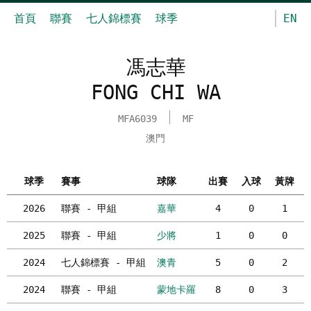
首頁
聯賽
七人錦標賽
球季
EN
馮志華
FONG CHI WA
MFA6039
MF
澳門
球季
賽事
球隊
出賽
入球
黃牌
2026
聯賽 - 甲組
嘉華
4
0
1
2025
聯賽 - 甲組
少將
1
0
0
2024
七人錦標賽 - 甲組
澳青
5
0
2
2024
聯賽 - 甲組
蒙地卡羅
8
0
3