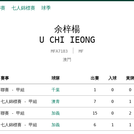
聯賽
七人錦標賽
球季
余梓楊
U CHI IEONG
MFA7183
MF
澳門
賽事
球隊
出賽
入球
黃
聯賽 - 甲組
千葉
1
0
0
七人錦標賽 - 甲組
澳青
7
0
1
聯賽 - 甲組
加義
15
0
2
七人錦標賽 - 甲組
加義
6
1
1