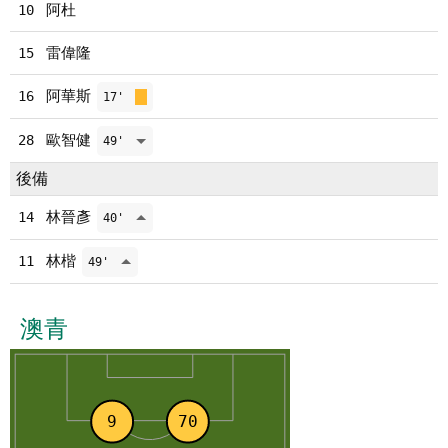
阿杜
10
雷偉隆
15
阿華斯
16
17'
歐智健
28
49'
後備
林晉彥
14
40'
林楷
11
49'
澳青