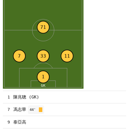
陳兆聰 (GK)
1
馮志華
7
44'
泰亞高
9