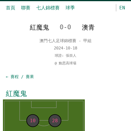
首頁
聯賽
七人錦標賽
球季
EN
紅魔鬼
0-0
澳青
澳門七人足球錦標賽 - 甲組
2024-10-18
球證: 張崇人
@ 鮑思高球場
← 賽程 / 賽果
紅魔鬼