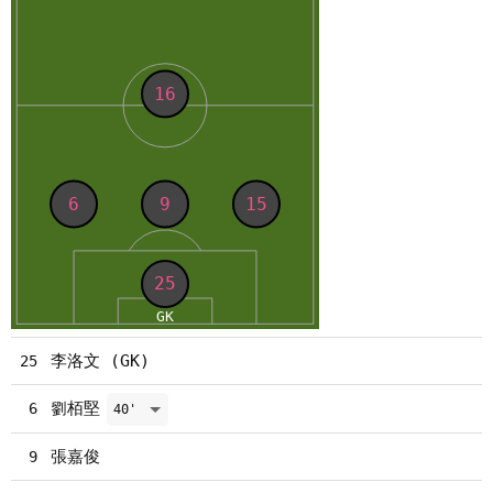
李洛文 (GK)
25
劉栢堅
6
40'
張嘉俊
9