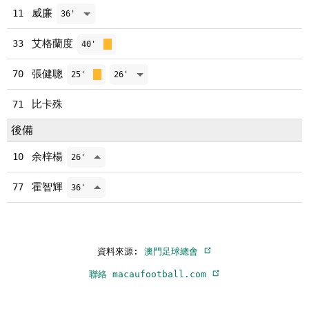
威廉
11
36'
艾格蘭度
33
40'
張健聰
70
25'
26'
比卡殊
71
後備
余梓楊
10
26'
霍智輝
77
36'
資料來源:
澳門足球總會
聯絡 macaufootball.com