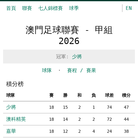
首頁
聯賽
七人錦標賽
球季
EN
澳門足球聯賽 - 甲組
2026
冠軍:
少將
球隊
·
賽程 / 賽果
積分榜
球隊
賽
勝
和
負
球差
積分
少將
18
15
2
1
74
47
澳科精英
18
14
2
2
72
44
嘉華
18
12
2
4
24
38