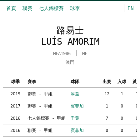
首頁
聯賽
七人錦標賽
球季
EN
路易士
LUÍS AMORIM
MFA1986
MF
澳門
球季
賽事
球隊
出賽
入球
黃
2019
聯賽 - 甲組
添益
12
1
1
2017
聯賽 - 甲組
賓菲加
1
0
0
2016
七人錦標賽 - 甲組
千葉
7
0
0
2016
聯賽 - 甲組
賓菲加
0
0
0