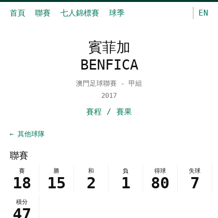
首頁
聯賽
七人錦標賽
球季
EN
賓菲加
BENFICA
澳門足球聯賽 - 甲組
2017
賽程 / 賽果
← 其他球隊
聯賽
賽
勝
和
負
得球
失球
18
15
2
1
80
7
積分
47