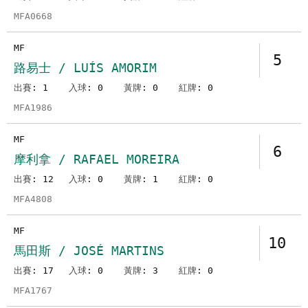
MFA0668
MF
5
路易士 / LUÍS AMORIM
出賽
: 1
入球
: 0
黃牌
: 0
紅牌
: 0
MFA1986
MF
6
摩利拿 / RAFAEL MOREIRA
出賽
: 12
入球
: 0
黃牌
: 1
紅牌
: 0
MFA4808
MF
10
馬田斯 / JOSÉ MARTINS
出賽
: 17
入球
: 0
黃牌
: 3
紅牌
: 0
MFA1767