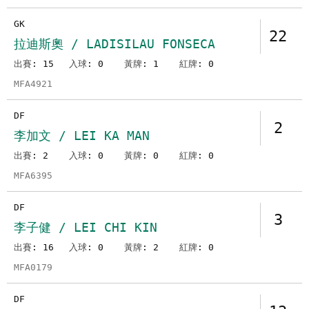
GK
22
拉迪斯奧 / LADISILAU FONSECA
出賽
: 15
入球
: 0
黃牌
: 1
紅牌
: 0
MFA4921
DF
2
李加文 / LEI KA MAN
出賽
: 2
入球
: 0
黃牌
: 0
紅牌
: 0
MFA6395
DF
3
李子健 / LEI CHI KIN
出賽
: 16
入球
: 0
黃牌
: 2
紅牌
: 0
MFA0179
DF