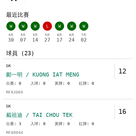
最近比賽
W
W
W
L
W
W
W
4月
5月
5月
5月
6月
6月
7月
30
07
14
27
17
24
02
球員 (23)
GK
12
鄺一明 / KUONG IAT MENG
出賽
: 0
入球
: 0
黃牌
: 0
紅牌
: 0
MFA3069
GK
16
戴祖迪 / TAI CHOU TEK
出賽
: 3
入球
: 0
黃牌
: 0
紅牌
: 0
MFA0044