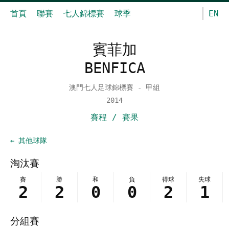
首頁
聯賽
七人錦標賽
球季
EN
賓菲加
BENFICA
澳門七人足球錦標賽 - 甲組
2014
賽程 / 賽果
← 其他球隊
淘汰賽
賽
勝
和
負
得球
失球
2
2
0
0
2
1
分組賽