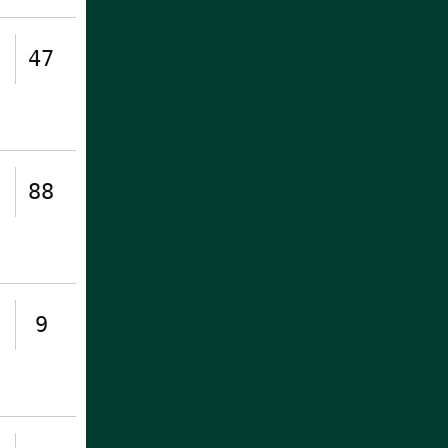
47
88
9