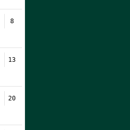
8
13
20