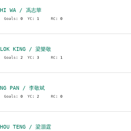
CHI WA / 馮志華
Goals
: 0
YC
: 1
RC
: 0
 LOK KING / 梁樂敬
Goals
: 2
YC
: 3
RC
: 1
ENG PAN / 李敬斌
Goals
: 0
YC
: 2
RC
: 0
 HOU TENG / 梁灝霆