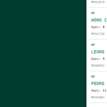
MFA1679
DF
WONG 
Apps
: 8
MFA2720
DF
LEONG
Apps
: 9
MFA8052
DF
PEDRO
Apps
: 11
MFA5983