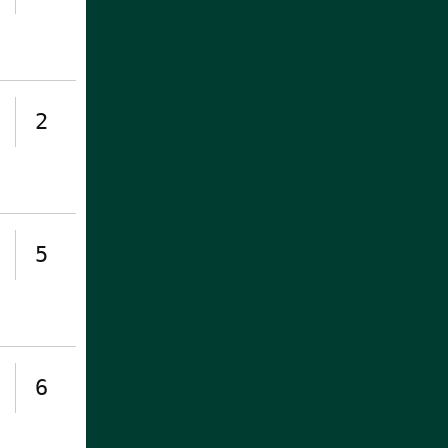
2
5
6