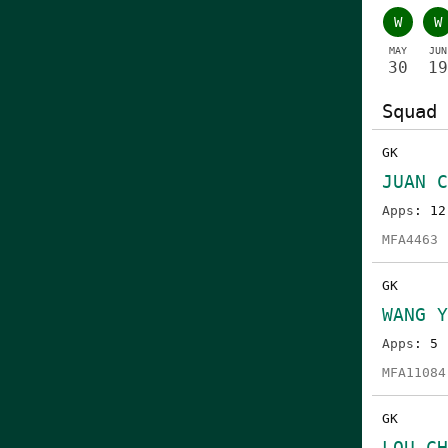
W
W
MAY
JUN
30
19
Squad 
GK
JUAN 
Apps
: 12
MFA4463
GK
WANG 
Apps
: 5
MFA11084
GK
LOU C