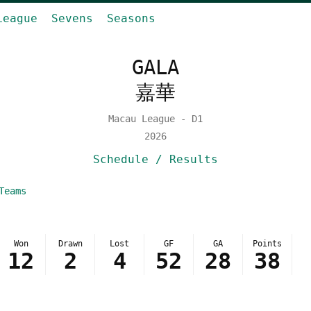
League
Sevens
Seasons
GALA
嘉華
Macau League - D1
2026
Schedule / Results
Teams
Won
Drawn
Lost
GF
GA
Points
12
2
4
52
28
38