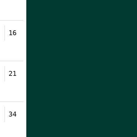
16
21
34