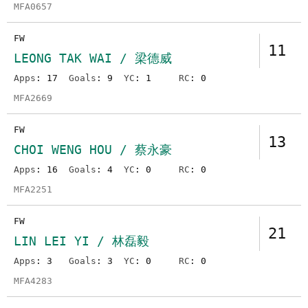
MFA0657
FW
11
LEONG TAK WAI / 梁德威
Apps
: 17
Goals
: 9
YC
: 1
RC
: 0
MFA2669
FW
13
CHOI WENG HOU / 蔡永豪
Apps
: 16
Goals
: 4
YC
: 0
RC
: 0
MFA2251
FW
21
LIN LEI YI / 林磊毅
Apps
: 3
Goals
: 3
YC
: 0
RC
: 0
MFA4283