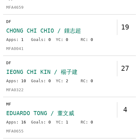
MFA4659
DF
19
CHONG CHI CHIO / 鍾志超
Apps
: 1
Goals
: 0
YC
: 0
RC
: 0
MFA0041
DF
27
IEONG CHI KIN / 楊子建
Apps
: 10
Goals
: 0
YC
: 2
RC
: 0
MFA0322
MF
4
EDUARDO TONG / 董文威
Apps
: 16
Goals
: 0
YC
: 1
RC
: 0
MFA0655