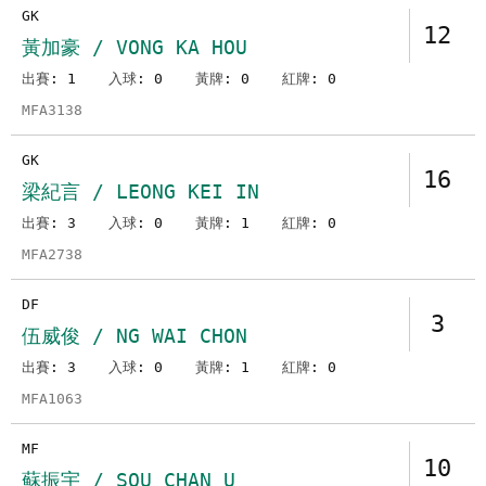
GK
12
黃加豪 / VONG KA HOU
出賽
: 1
入球
: 0
黃牌
: 0
紅牌
: 0
MFA3138
GK
16
梁紀言 / LEONG KEI IN
出賽
: 3
入球
: 0
黃牌
: 1
紅牌
: 0
MFA2738
DF
3
伍威俊 / NG WAI CHON
出賽
: 3
入球
: 0
黃牌
: 1
紅牌
: 0
MFA1063
MF
10
蘇振宇 / SOU CHAN U