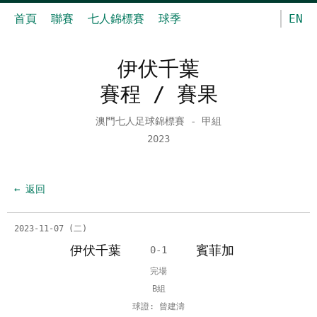
首頁
聯賽
七人錦標賽
球季
EN
伊伏千葉
賽程 / 賽果
澳門七人足球錦標賽 - 甲組
2023
← 返回
2023-11-07 (二)
伊伏千葉
賓菲加
0-1
完場
B組
球證: 曾建濤