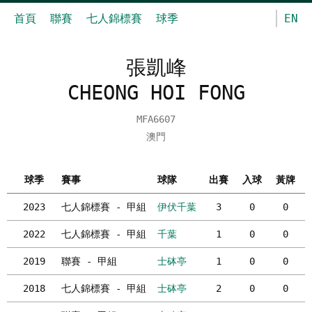
首頁
聯賽
七人錦標賽
球季
EN
張凱峰
CHEONG HOI FONG
MFA6607
澳門
球季
賽事
球隊
出賽
入球
黃牌
2023
七人錦標賽 - 甲組
伊伏千葉
3
0
0
2022
七人錦標賽 - 甲組
千葉
1
0
0
2019
聯賽 - 甲組
士砵亭
1
0
0
2018
七人錦標賽 - 甲組
士砵亭
2
0
0