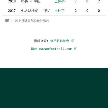
2018
聯賽 - 甲組
士砵亭
7
0
2
2017
七人錦標賽 - 甲組
士砵亭
2
0
0
附註
: 以上是球員部份統計資料。
資料來源:
澳門足球總會
聯絡 macaufootball.com