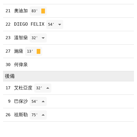
奧迪加
21
83'
DIEGO FELIX
22
54'
溫智燊
23
32'
施薩
27
13'
何偉泉
30
後備
艾杜亞度
17
32'
巴保沙
9
54'
祖斯勒
26
75'