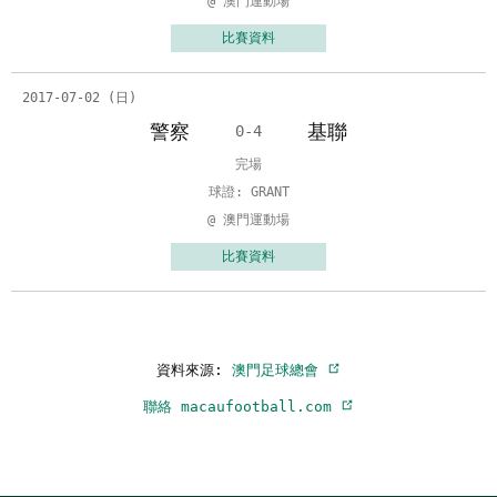
@ 澳門運動場
比賽資料
2017-07-02 (日)
警察
基聯
0-4
完場
球證: GRANT
@ 澳門運動場
比賽資料
資料來源:
澳門足球總會
聯絡 macaufootball.com