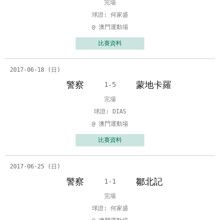
完場
球證: 何家盛
@ 澳門運動場
比賽資料
2017-06-18 (日)
警察
蒙地卡羅
1-5
完場
球證: DIAS
@ 澳門運動場
比賽資料
2017-06-25 (日)
警察
鄒北記
1-1
完場
球證: 何家盛