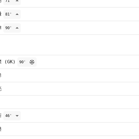
明
71'
謙
81'
偉
90'
 (GK)
90'
祥
亮
新
46'
樂