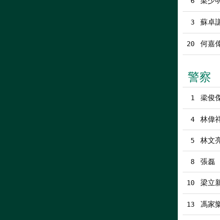
梁少
6
蘇卓
3
何嘉
20
警察
梁俊傑
1
林偉
4
林文
5
張磊
8
梁立
10
馮家
13