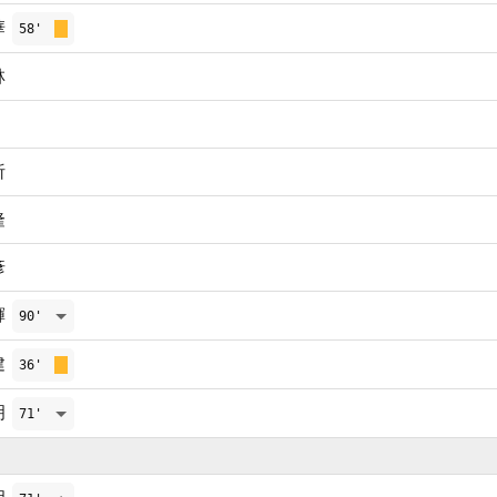
華
58'
林
祈
隆
彥
輝
90'
建
36'
明
71'