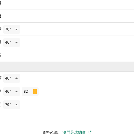
恩
東
華
70'
榮
46'
豪
順
46'
健
46'
82'
棠
70'
資料來源:
澳門足球總會