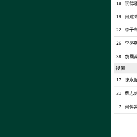
阮德
18
何建
19
李子
22
李盛
26
黎國
38
後備
陳永
17
蘇志
21
何偉
7