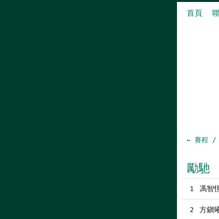
首頁
← 賽程 /
勵馳
馮智恆
1
方鎭
2