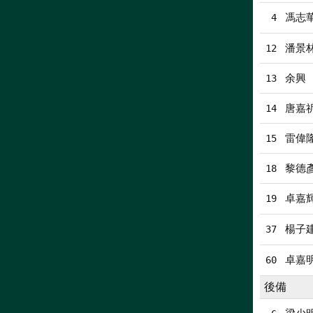
馮志
4
潘景
12
余興
13
唐嘉
14
雷偉
15
黎德
18
卓嘉
19
楊子
37
卓嘉
60
後備