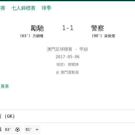
聯賽
七人錦標賽
球季
勵馳
1-1
警察
(63') 方鎭曦
(90') 梁俊傑
澳門足球聯賽 - 甲組
2017-05-06
球證: 鄧耀輝
@ 澳門運動場
 賽果
 (GK)
曦
63'
81'