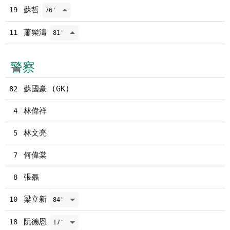
蘇哲
19
76'
蕭樂濤
11
81'
警察
蘇國豪 (GK)
82
林偉祥
4
林文亮
5
何偉棠
7
張磊
8
梁立新
10
84'
阮德恩
18
17'