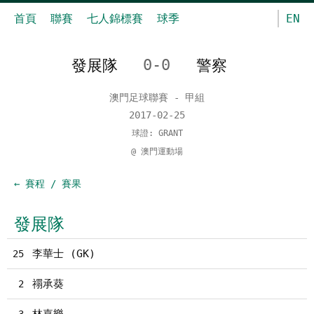
首頁
聯賽
七人錦標賽
球季
EN
發展隊
0-0
警察
澳門足球聯賽 - 甲組
2017-02-25
球證: GRANT
@ 澳門運動場
← 賽程 / 賽果
發展隊
李華士 (GK)
25
禤承葵
2