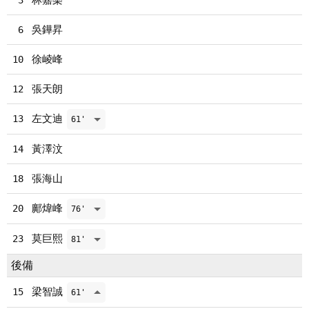
林嘉樂
3
吳鏵昇
6
徐崚峰
10
張天朗
12
左文迪
13
61'
黃澤汶
14
張海山
18
鄺煒峰
20
76'
莫巨熙
23
81'
後備
梁智誠
15
61'