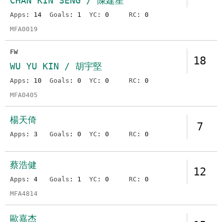
CHAN KIN SENG / 陳建星
Apps
: 14
Goals
: 1
YC
: 0
RC
: 0
MFA0019
FW
18
WU YU KIN / 胡宇堅
Apps
: 10
Goals
: 0
YC
: 0
RC
: 0
MFA0405
楊天倚
7
Apps
: 3
Goals
: 0
YC
: 0
RC
: 0
蔡浩健
12
Apps
: 4
Goals
: 1
YC
: 0
RC
: 0
MFA4814
歐嘉杰