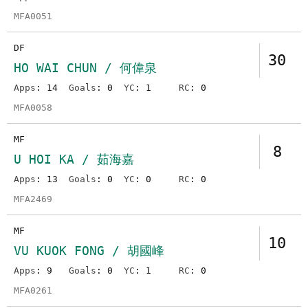
MFA0051
DF
30
HO WAI CHUN / 何偉泉
Apps
: 14
Goals
: 0
YC
: 1
RC
: 0
MFA0058
MF
8
U HOI KA / 茹海嘉
Apps
: 13
Goals
: 0
YC
: 0
RC
: 0
MFA2469
MF
10
VU KUOK FONG / 胡國峰
Apps
: 9
Goals
: 0
YC
: 1
RC
: 0
MFA0261