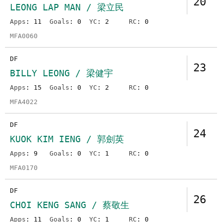
20
LEONG LAP MAN / 梁立民
Apps
: 11
Goals
: 0
YC
: 2
RC
: 0
MFA0060
DF
23
BILLY LEONG / 梁健宇
Apps
: 15
Goals
: 0
YC
: 2
RC
: 0
MFA4022
DF
24
KUOK KIM IENG / 郭劍英
Apps
: 9
Goals
: 0
YC
: 1
RC
: 0
MFA0170
DF
26
CHOI KENG SANG / 蔡敬生
Apps
: 11
Goals
: 0
YC
: 1
RC
: 0