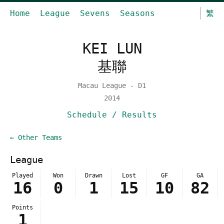
Home
League
Sevens
Seasons
繁
KEI LUN
基聯
Macau League - D1
2014
Schedule / Results
← Other Teams
League
Played
Won
Drawn
Lost
GF
GA
16
0
1
15
10
82
Points
1