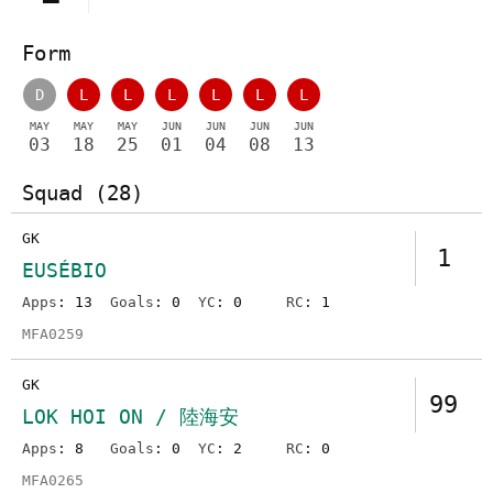
Form
D
L
L
L
L
L
L
MAY
MAY
MAY
JUN
JUN
JUN
JUN
03
18
25
01
04
08
13
Squad (28)
GK
1
EUSÉBIO
Apps
: 13
Goals
: 0
YC
: 0
RC
: 1
MFA0259
GK
99
LOK HOI ON / 陸海安
Apps
: 8
Goals
: 0
YC
: 2
RC
: 0
MFA0265