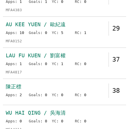
Apps
: 1
Goals
: 1
YC
: 0
RC
: 0
MFA4383
AU KEE YUEN / 歐紀遠
29
Apps
: 10
Goals
: 0
YC
: 5
RC
: 1
MFA0152
LAU FU KUEN / 劉富權
37
Apps
: 1
Goals
: 0
YC
: 1
RC
: 0
MFA4817
陳正標
38
Apps
: 2
Goals
: 0
YC
: 0
RC
: 0
WU HAI QING / 吳海清
Apps
: 0
Goals
: 0
YC
: 0
RC
: 0