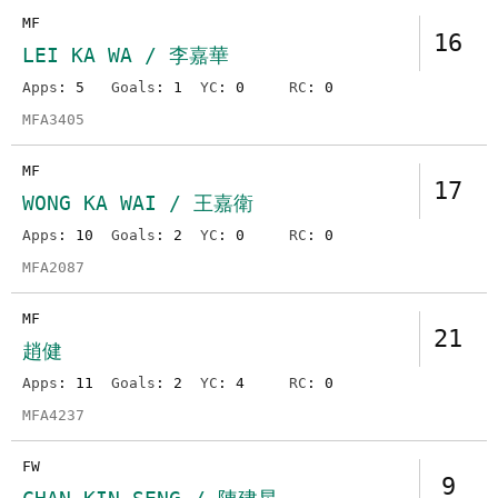
MF
16
LEI KA WA / 李嘉華
Apps
: 5
Goals
: 1
YC
: 0
RC
: 0
MFA3405
MF
17
WONG KA WAI / 王嘉衛
Apps
: 10
Goals
: 2
YC
: 0
RC
: 0
MFA2087
MF
21
趙健
Apps
: 11
Goals
: 2
YC
: 4
RC
: 0
MFA4237
FW
9