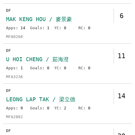
DF
6
MAK KENG HOU / 麥景豪
Apps
: 14
Goals
: 1
YC
: 0
RC
: 0
MFA0266
DF
11
U HOI CHENG / 茹海澄
Apps
: 1
Goals
: 0
YC
: 0
RC
: 0
MFA3236
DF
14
LEONG LAP TAK / 梁立德
Apps
: 9
Goals
: 0
YC
: 2
RC
: 0
MFA2882
DF