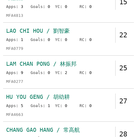
15
Apps
: 3
Goals
: 0
YC
: 0
RC
: 0
MFA4813
LAO CHI HOU / 劉智豪
22
Apps
: 1
Goals
: 0
YC
: 0
RC
: 0
MFA0779
LAM CHAN PONG / 林振邦
25
Apps
: 9
Goals
: 0
YC
: 2
RC
: 0
MFA0277
HU YOU GENG / 胡幼耕
27
Apps
: 5
Goals
: 1
YC
: 0
RC
: 0
MFA4663
CHANG GAO HANG / 常高航
28