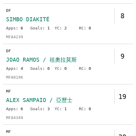
DF
8
SIMBO DIAKITÉ
Apps
: 6
Goals
: 1
YC
: 2
RC
: 0
MFA4239
DF
9
JOAO RAMOS / 祖奧拉莫斯
Apps
: 4
Goals
: 0
YC
: 0
RC
: 0
MFA0196
MF
19
ALEX SAMPAIO / 亞歷士
Apps
: 6
Goals
: 3
YC
: 1
RC
: 0
MFA4349
MF