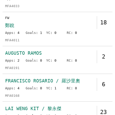
MFA4033
FW
18
鄭銳
Apps
: 4
Goals
: 1
YC
: 0
RC
: 0
MFA4011
AUGUSTO RAMOS
2
Apps
: 2
Goals
: 0
YC
: 0
RC
: 0
MFA0191
FRANCISCO ROSARIO / 羅沙里奧
6
Apps
: 4
Goals
: 0
YC
: 1
RC
: 0
MFA0168
LAI WENG KIT / 黎永傑
23