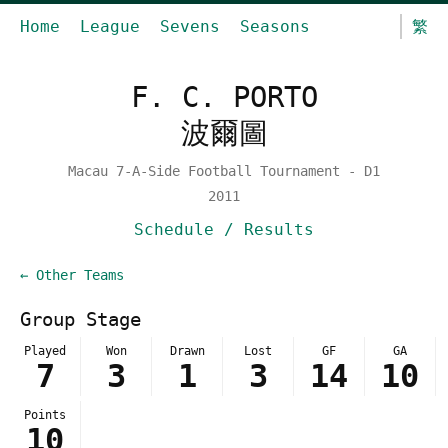
Home
League
Sevens
Seasons
繁
F. C. PORTO
波爾圖
Macau 7-A-Side Football Tournament - D1
2011
Schedule / Results
← Other Teams
Group Stage
Played
Won
Drawn
Lost
GF
GA
7
3
1
3
14
10
Points
10