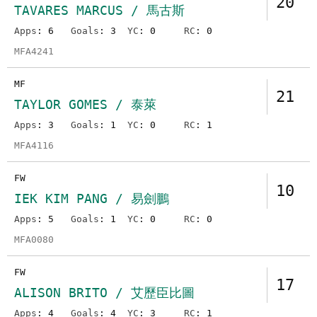
20
TAVARES MARCUS / 馬古斯
Apps
: 6
Goals
: 3
YC
: 0
RC
: 0
MFA4241
MF
21
TAYLOR GOMES / 泰萊
Apps
: 3
Goals
: 1
YC
: 0
RC
: 1
MFA4116
FW
10
IEK KIM PANG / 易劍鵬
Apps
: 5
Goals
: 1
YC
: 0
RC
: 0
MFA0080
FW
17
ALISON BRITO / 艾歷臣比圖
Apps
: 4
Goals
: 4
YC
: 3
RC
: 1