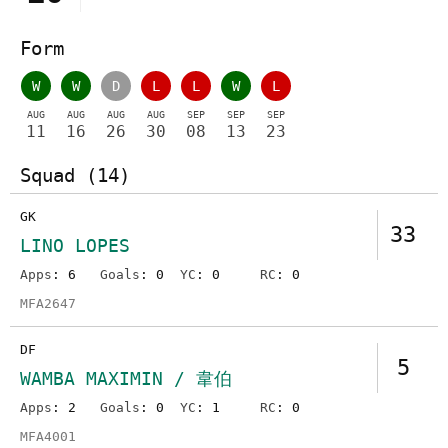
Form
W
W
D
L
L
W
L
AUG
AUG
AUG
AUG
SEP
SEP
SEP
11
16
26
30
08
13
23
Squad (14)
GK
33
LINO LOPES
Apps
: 6
Goals
: 0
YC
: 0
RC
: 0
MFA2647
DF
5
WAMBA MAXIMIN / 韋伯
Apps
: 2
Goals
: 0
YC
: 1
RC
: 0
MFA4001