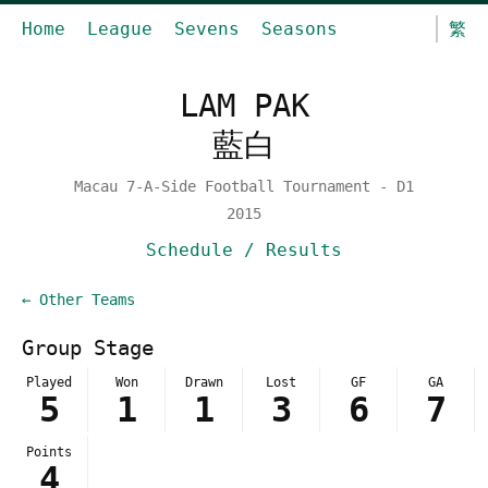
Home
League
Sevens
Seasons
繁
LAM PAK
藍白
Macau 7-A-Side Football Tournament - D1
2015
Schedule / Results
← Other Teams
Group Stage
Played
Won
Drawn
Lost
GF
GA
5
1
1
3
6
7
Points
4