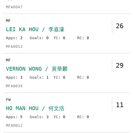
MFA0047
MF
26
LEI KA HOU / 李嘉濠
Apps
: 2
Goals
: 0
YC
: 0
RC
: 0
MFA0052
MF
29
VERNON WONG / 黃華麟
Apps
: 3
Goals
: 1
YC
: 0
RC
: 0
MFA0039
FW
11
HO MAN HOU / 何文浩
Apps
: 5
Goals
: 3
YC
: 0
RC
: 0
MFA0012