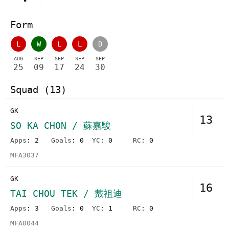
Form
L
W
L
L
D
AUG
SEP
SEP
SEP
SEP
25
09
17
24
30
Squad (13)
GK
13
SO KA CHON / 蘇嘉駿
Apps
: 2
Goals
: 0
YC
: 0
RC
: 0
MFA3037
GK
16
TAI CHOU TEK / 戴祖迪
Apps
: 3
Goals
: 0
YC
: 1
RC
: 0
MFA0044