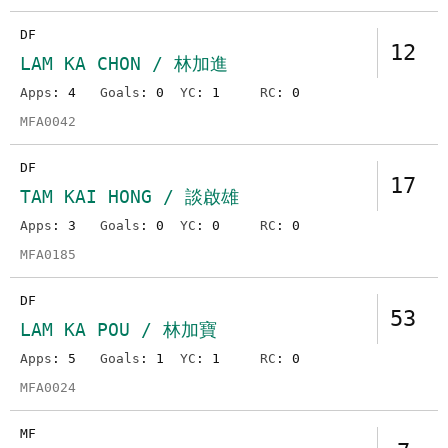
DF
12
LAM KA CHON / 林加進
Apps
: 4
Goals
: 0
YC
: 1
RC
: 0
MFA0042
DF
17
TAM KAI HONG / 談啟雄
Apps
: 3
Goals
: 0
YC
: 0
RC
: 0
MFA0185
DF
53
LAM KA POU / 林加寶
Apps
: 5
Goals
: 1
YC
: 1
RC
: 0
MFA0024
MF