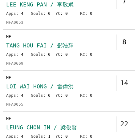
7
LEE KENG PAN / 李敬斌
Apps
: 4
Goals
: 0
YC
: 0
RC
: 0
MFA0053
MF
8
TANG HOU FAI / 鄧浩輝
Apps
: 4
Goals
: 0
YC
: 0
RC
: 0
MFA0669
MF
14
LOI WAI HONG / 雷偉洪
Apps
: 4
Goals
: 0
YC
: 0
RC
: 0
MFA0055
MF
22
LEUNG CHON IN / 梁俊賢
Apps
: 4
Goals
: 1
YC
: 0
RC
: 0