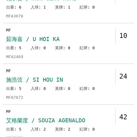
出賽
: 6
入球
: 1
黃牌
: 1
紅牌
: 0
MFA3078
MF
10
茹海嘉 / U HOI KA
出賽
: 5
入球
: 0
黃牌
: 0
紅牌
: 0
MFA2469
MF
24
施浩弦 / SI HOU IN
出賽
: 5
入球
: 0
黃牌
: 0
紅牌
: 0
MFA7672
MF
42
艾格蘭度 / SOUZA AGENALDO
出賽
: 5
入球
: 2
黃牌
: 2
紅牌
: 0