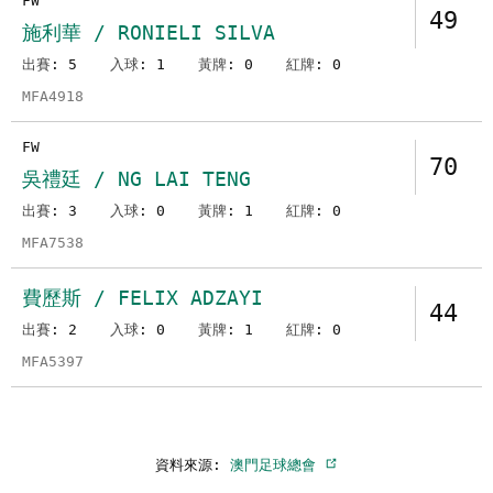
FW
49
施利華 / RONIELI SILVA
出賽
: 5
入球
: 1
黃牌
: 0
紅牌
: 0
MFA4918
FW
70
吳禮廷 / NG LAI TENG
出賽
: 3
入球
: 0
黃牌
: 1
紅牌
: 0
MFA7538
費歷斯 / FELIX ADZAYI
44
出賽
: 2
入球
: 0
黃牌
: 1
紅牌
: 0
MFA5397
資料來源:
澳門足球總會