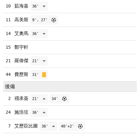
茹海嘉
10
36'
高美斯
11
9', 27'
艾奧馬
14
36'
鄭宇軒
15
羅偉傑
21
21'
費歷斯
44
31'
後備
禤承葵
2
21'
34'
施浩弦
24
36'
艾歷臣比圖
7
36'
40'+2'