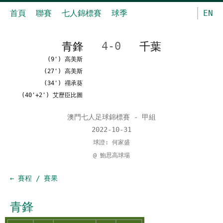
首頁
聯賽
七人錦標賽
球季
EN
青鋒
4-0
千葉
(9') 高美斯
(27') 高美斯
(34') 禤承葵
(40'+2') 艾歷臣比圖
澳門七人足球錦標賽 - 甲組
2022-10-31
球證: 何家盛
@ 鮑思高球場
← 賽程 / 賽果
青鋒