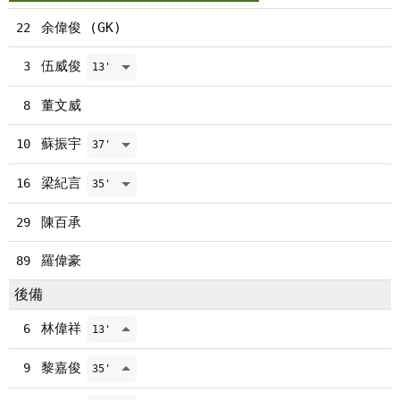
余偉俊 (GK)
22
伍威俊
3
13'
董文威
8
蘇振宇
10
37'
梁紀言
16
35'
陳百承
29
羅偉豪
89
後備
林偉祥
6
13'
黎嘉俊
9
35'