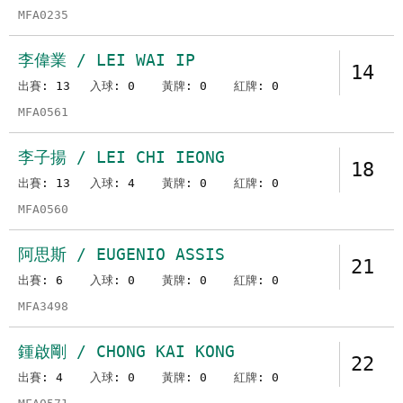
MFA0235
李偉業 / LEI WAI IP
14
出賽
: 13
入球
: 0
黃牌
: 0
紅牌
: 0
MFA0561
李子揚 / LEI CHI IEONG
18
出賽
: 13
入球
: 4
黃牌
: 0
紅牌
: 0
MFA0560
阿思斯 / EUGENIO ASSIS
21
出賽
: 6
入球
: 0
黃牌
: 0
紅牌
: 0
MFA3498
鍾啟剛 / CHONG KAI KONG
22
出賽
: 4
入球
: 0
黃牌
: 0
紅牌
: 0