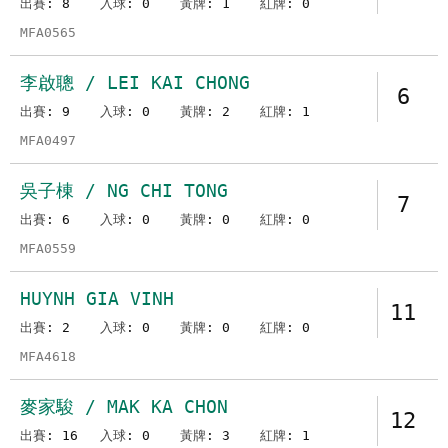
出賽
: 8
入球
: 0
黃牌
: 1
紅牌
: 0
MFA0565
李啟聰 / LEI KAI CHONG
6
出賽
: 9
入球
: 0
黃牌
: 2
紅牌
: 1
MFA0497
吳子棟 / NG CHI TONG
7
出賽
: 6
入球
: 0
黃牌
: 0
紅牌
: 0
MFA0559
HUYNH GIA VINH
11
出賽
: 2
入球
: 0
黃牌
: 0
紅牌
: 0
MFA4618
麥家駿 / MAK KA CHON
12
出賽
: 16
入球
: 0
黃牌
: 3
紅牌
: 1