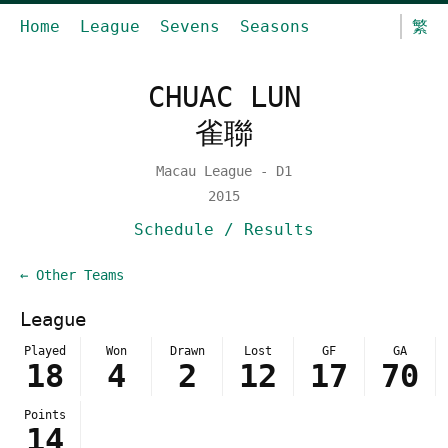
Home
League
Sevens
Seasons
繁
CHUAC LUN
雀聯
Macau League - D1
2015
Schedule / Results
← Other Teams
League
Played
Won
Drawn
Lost
GF
GA
18
4
2
12
17
70
Points
14