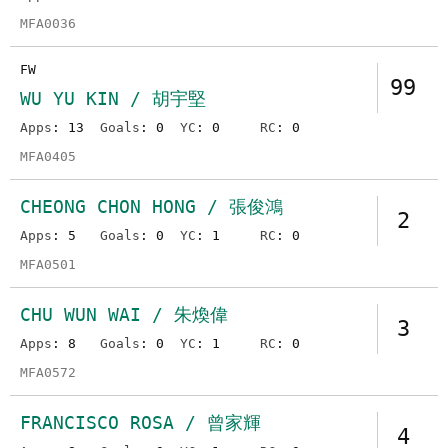
MFA0036
FW
99
WU YU KIN / 胡宇堅
Apps
: 13
Goals
: 0
YC
: 0
RC
: 0
MFA0405
CHEONG CHON HONG / 張俊鴻
2
Apps
: 5
Goals
: 0
YC
: 1
RC
: 0
MFA0501
CHU WUN WAI / 朱煥偉
3
Apps
: 8
Goals
: 0
YC
: 1
RC
: 0
MFA0572
FRANCISCO ROSA / 曾家輝
4