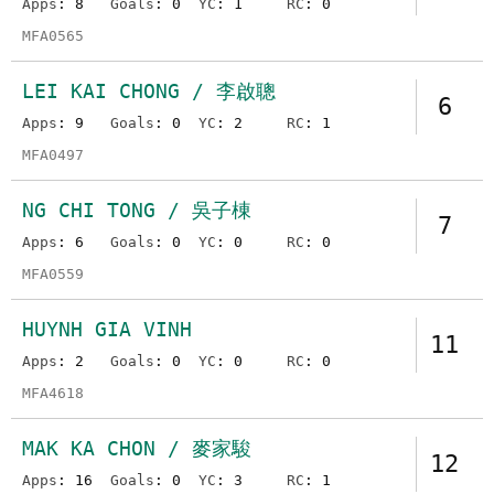
Apps
: 8
Goals
: 0
YC
: 1
RC
: 0
MFA0565
LEI KAI CHONG / 李啟聰
6
Apps
: 9
Goals
: 0
YC
: 2
RC
: 1
MFA0497
NG CHI TONG / 吳子棟
7
Apps
: 6
Goals
: 0
YC
: 0
RC
: 0
MFA0559
HUYNH GIA VINH
11
Apps
: 2
Goals
: 0
YC
: 0
RC
: 0
MFA4618
MAK KA CHON / 麥家駿
12
Apps
: 16
Goals
: 0
YC
: 3
RC
: 1