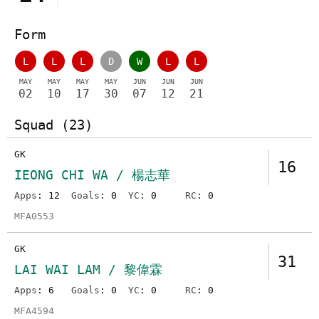
Form
L
L
L
D
W
L
L
MAY
MAY
MAY
MAY
JUN
JUN
JUN
02
10
17
30
07
12
21
Squad (23)
GK
16
IEONG CHI WA / 楊志華
Apps
: 12
Goals
: 0
YC
: 0
RC
: 0
MFA0553
GK
31
LAI WAI LAM / 黎偉霖
Apps
: 6
Goals
: 0
YC
: 0
RC
: 0
MFA4594