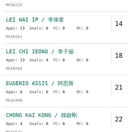
MFA0235
LEI WAI IP / 李偉業
14
Apps
: 13
Goals
: 0
YC
: 0
RC
: 0
MFA0561
LEI CHI IEONG / 李子揚
18
Apps
: 13
Goals
: 4
YC
: 0
RC
: 0
MFA0560
EUGENIO ASSIS / 阿思斯
21
Apps
: 6
Goals
: 0
YC
: 0
RC
: 0
MFA3498
CHONG KAI KONG / 鍾啟剛
22
Apps
: 4
Goals
: 0
YC
: 0
RC
: 0