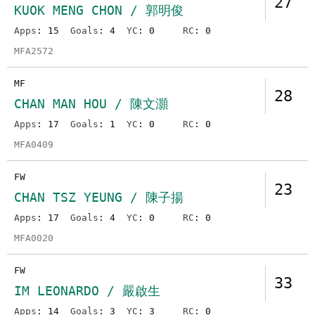
27
KUOK MENG CHON / 郭明俊
Apps
: 15
Goals
: 4
YC
: 0
RC
: 0
MFA2572
MF
28
CHAN MAN HOU / 陳文灝
Apps
: 17
Goals
: 1
YC
: 0
RC
: 0
MFA0409
FW
23
CHAN TSZ YEUNG / 陳子揚
Apps
: 17
Goals
: 4
YC
: 0
RC
: 0
MFA0020
FW
33
IM LEONARDO / 嚴啟生
Apps
: 14
Goals
: 3
YC
: 3
RC
: 0