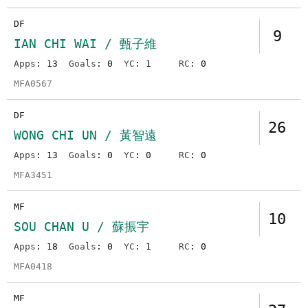
DF
9
IAN CHI WAI / 甄子維
Apps
: 13
Goals
: 0
YC
: 1
RC
: 0
MFA0567
DF
26
WONG CHI UN / 黃智遠
Apps
: 13
Goals
: 0
YC
: 0
RC
: 0
MFA3451
MF
10
SOU CHAN U / 蘇振宇
Apps
: 18
Goals
: 0
YC
: 1
RC
: 0
MFA0418
MF