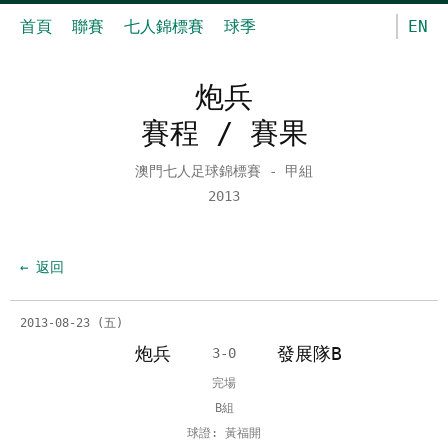
首頁
聯賽
七人錦標賽
球季
EN
炮兵
賽程 / 賽果
澳門七人足球錦標賽 - 甲組
2013
← 返回
2013-08-23 (五)
炮兵
發展隊B
3-0
完場
B組
球證: 黃福開