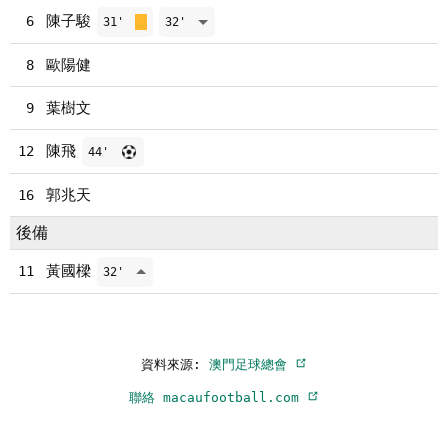
陳子駿
6
31'
32'
歐陽健
8
葉樹文
9
陳飛
12
44'
郭兆天
16
後備
黃國樑
11
32'
資料來源:
澳門足球總會
聯絡 macaufootball.com