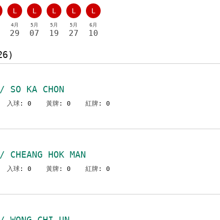
L
L
L
L
L
4月
5月
5月
5月
6月
29
07
19
27
10
26)
 SO KA CHON
入球
: 0
黃牌
: 0
紅牌
: 0
 CHEANG HOK MAN
入球
: 0
黃牌
: 0
紅牌
: 0
 WONG CHI UN