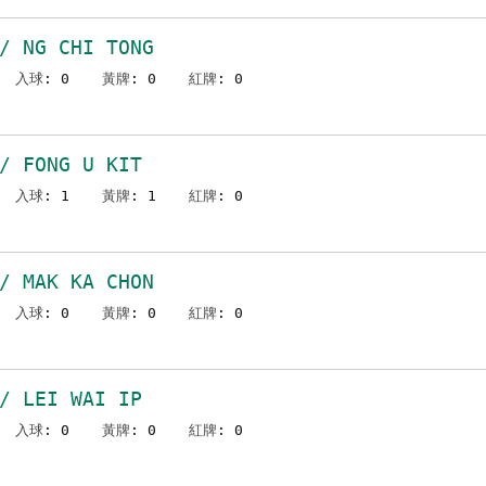
 NG CHI TONG
入球
: 0
黃牌
: 0
紅牌
: 0
 FONG U KIT
入球
: 1
黃牌
: 1
紅牌
: 0
 MAK KA CHON
入球
: 0
黃牌
: 0
紅牌
: 0
 LEI WAI IP
入球
: 0
黃牌
: 0
紅牌
: 0