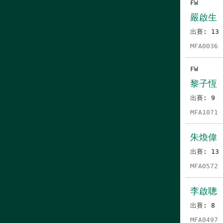
FW
嚴啟生 /
出賽
: 13
MFA0036
FW
黎子恆 /
出賽
: 9
MFA1071
朱煥偉 /
出賽
: 13
MFA0572
李啟聰 /
出賽
: 8
MFA0497