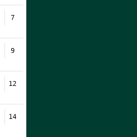
7
9
12
14