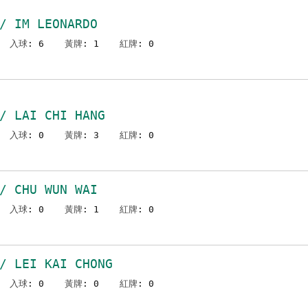
 IM LEONARDO
入球
: 6
黃牌
: 1
紅牌
: 0
 LAI CHI HANG
入球
: 0
黃牌
: 3
紅牌
: 0
 CHU WUN WAI
入球
: 0
黃牌
: 1
紅牌
: 0
 LEI KAI CHONG
入球
: 0
黃牌
: 0
紅牌
: 0