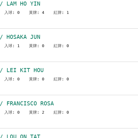
 LAM HO YIN
入球
: 0
黃牌
: 4
紅牌
: 1
 HOSAKA JUN
入球
: 1
黃牌
: 0
紅牌
: 0
 LEI KIT HOU
入球
: 0
黃牌
: 0
紅牌
: 0
 FRANCISCO ROSA
入球
: 0
黃牌
: 2
紅牌
: 0
 LOU ON TAT