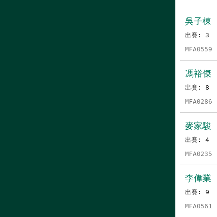
吳子棟 /
出賽
: 3
MFA0559
馮裕傑 /
出賽
: 8
MFA0286
麥家駿 /
出賽
: 4
MFA0235
李偉業 /
出賽
: 9
MFA0561