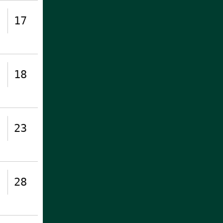
17
18
23
28