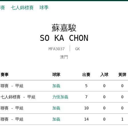
聯賽
七人錦標賽
球季
蘇嘉駿
SO KA CHON
MFA3037
GK
澳門
賽事
球隊
出賽
入球
黃牌
聯賽 - 甲組
加義
5
0
0
七人錦標賽 - 甲組
力恆加義
7
0
0
聯賽 - 甲組
加義
10
0
0
聯賽 - 甲組
加義
14
0
1