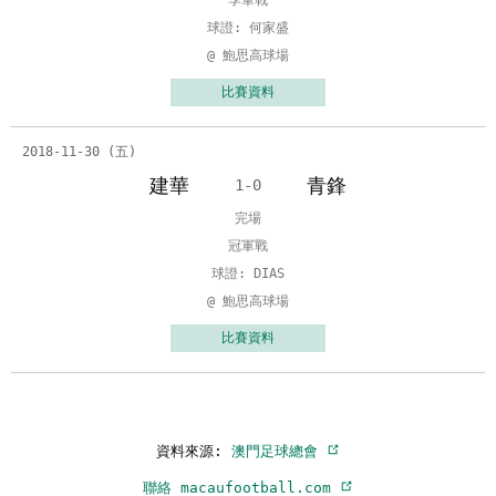
季軍戰
球證: 何家盛
@ 鮑思高球場
比賽資料
2018-11-30 (五)
建華
青鋒
1-0
完場
冠軍戰
球證: DIAS
@ 鮑思高球場
比賽資料
資料來源:
澳門足球總會
聯絡 macaufootball.com