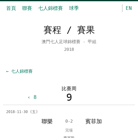
首頁
聯賽
七人錦標賽
球季
EN
賽程 / 賽果
澳門七人足球錦標賽 - 甲組
2018
← 七人錦標賽
比賽周
9
8
2018-11-30 (五)
聯樂
賓菲加
0-2
完場