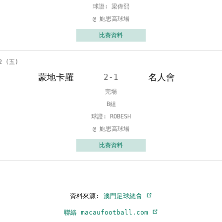
球證: 梁偉熙
@ 鮑思高球場
比賽資料
22 (五)
蒙地卡羅
名人會
2-1
完場
B組
球證: ROBESH
@ 鮑思高球場
比賽資料
資料來源:
澳門足球總會
聯絡 macaufootball.com