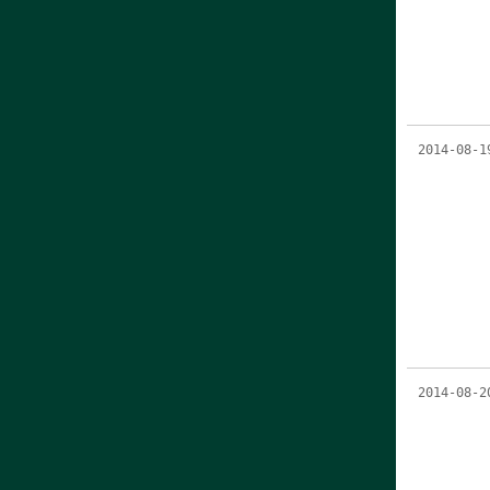
2014-08-
2014-08-