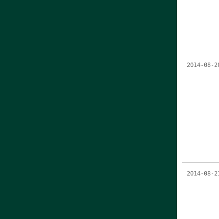
2014-08-
2014-08-