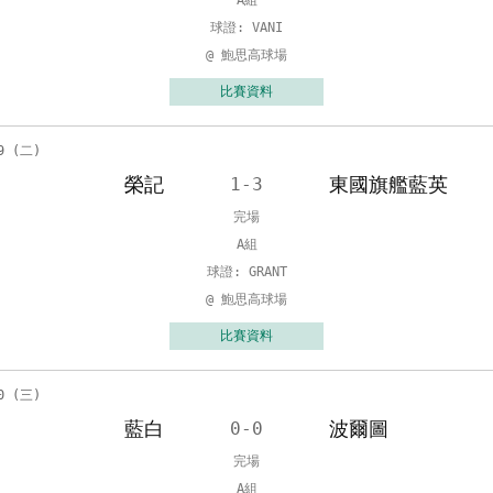
A組
球證: VANI
@ 鮑思高球場
比賽資料
19 (二)
榮記
東國旗艦藍英
1-3
完場
A組
球證: GRANT
@ 鮑思高球場
比賽資料
20 (三)
藍白
波爾圖
0-0
完場
A組