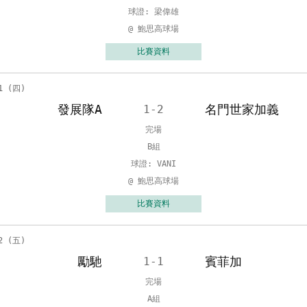
球證: 梁偉雄
@ 鮑思高球場
比賽資料
21 (四)
發展隊A
名門世家加義
1-2
完場
B組
球證: VANI
@ 鮑思高球場
比賽資料
22 (五)
勵馳
賓菲加
1-1
完場
A組