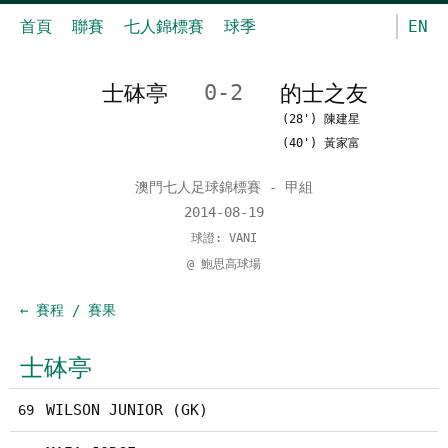
首頁
聯賽
七人錦標賽
球季
EN
士砵亭
0-2
的士之友
(28') 陳建星
(40') 黃家富
澳門七人足球錦標賽 - 甲組
2014-08-19
球證: VANI
@ 鮑思高球場
← 賽程 / 賽果
士砵亭
WILSON JUNIOR (GK)
69