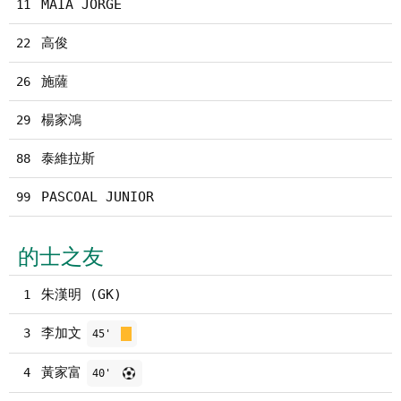
MAIA JORGE
11
高俊
22
施薩
26
楊家鴻
29
泰維拉斯
88
PASCOAL JUNIOR
99
的士之友
朱漢明 (GK)
1
李加文
3
45'
黃家富
4
40'