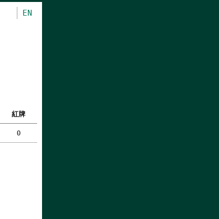
EN
紅牌
0