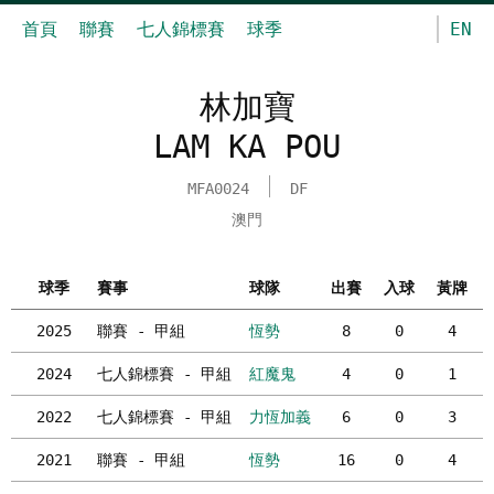
首頁
聯賽
七人錦標賽
球季
EN
林加寶
LAM KA POU
MFA0024
DF
澳門
球季
賽事
球隊
出賽
入球
黃牌
2025
聯賽 - 甲組
恆勢
8
0
4
2024
七人錦標賽 - 甲組
紅魔鬼
4
0
1
2022
七人錦標賽 - 甲組
力恆加義
6
0
3
2021
聯賽 - 甲組
恆勢
16
0
4