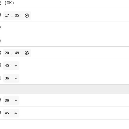
 (GK)
明
17', 35'
邦
進
麟
20', 49'
霖
45'
加
36'
揚
36'
峰
45'