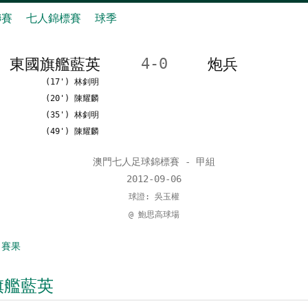
聯賽
七人錦標賽
球季
東國旗艦藍英
4-0
炮兵
(17') 林釗明
(20') 陳耀麟
(35') 林釗明
(49') 陳耀麟
澳門七人足球錦標賽 - 甲組
2012-09-06
球證: 吳玉權
@ 鮑思高球場
 賽果
旗艦藍英