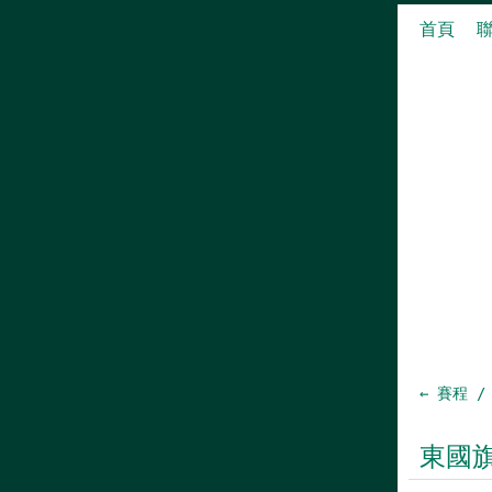
首頁
← 賽程 /
東國