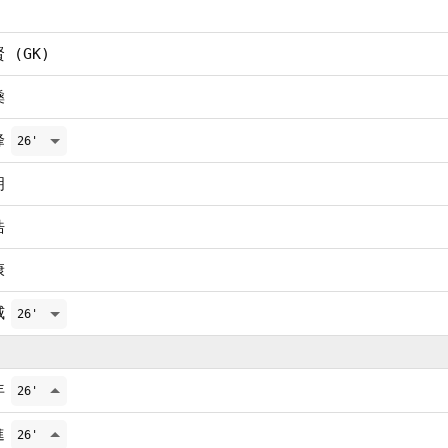
 (GK)
燊
峰
26'
明
浩
康
威
26'
年
26'
進
26'