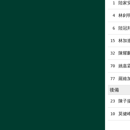
陸家安
1
林釗
4
陸冠
6
林加
15
陳耀
32
姚嘉
70
羅維
77
後備
陳子
23
莫健
10