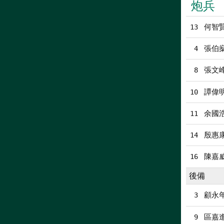
炮兵
何智賢
13
張伯
4
張文
8
譚偉
10
余國
11
殷惠
14
陳嘉
16
後備
顧永
3
區嘉
9