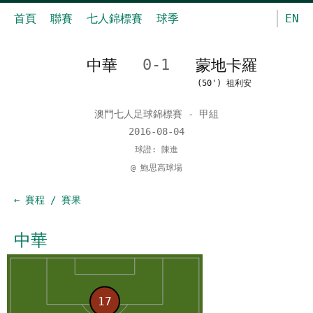
首頁
聯賽
七人錦標賽
球季
EN
中華
0-1
蒙地卡羅
(50') 祖利安
澳門七人足球錦標賽 - 甲組
2016-08-04
球證: 陳進
@ 鮑思高球場
← 賽程 / 賽果
中華