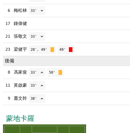
梅松林
6
33'
鍾偉健
17
張敬文
21
33'
梁健宇
23
28', 49'
49'
後備
馮家俊
8
33'
50'
黃啟豪
11
33'
蕭文幹
9
38'
蒙地卡羅