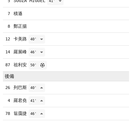
SOUZA MIGUEL
5
41'
積遜
7
鄭正揚
8
卡美路
12
40'
羅展峰
14
46'
祖利安
87
50'
後備
列巴斯
26
40'
羅君堯
4
41'
翁靄捷
78
46'