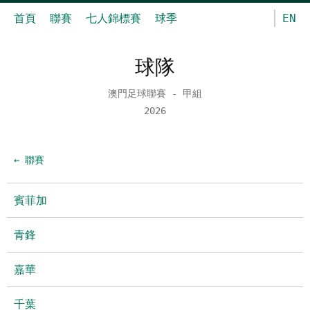
首頁
聯賽
七人錦標賽
球季
EN
球隊
澳門足球聯賽 - 甲組
2026
← 聯賽
賓菲加
青鋒
嘉華
千葉