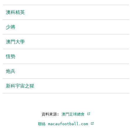
澳科精英
少將
澳門大學
恆勢
炮兵
新科宇宙之猩
資料來源:
澳門足球總會
聯絡 macaufootball.com