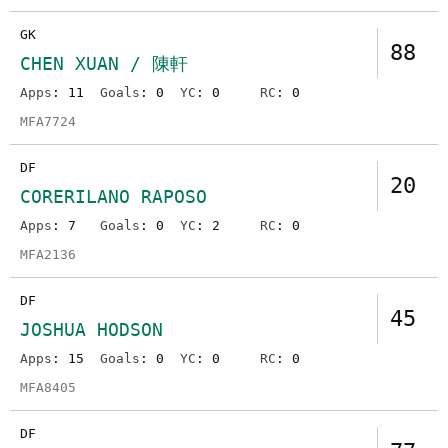
GK
88
CHEN XUAN / 陳軒
Apps
: 11
Goals
: 0
YC
: 0
RC
: 0
MFA7724
DF
20
CORERILANO RAPOSO
Apps
: 7
Goals
: 0
YC
: 2
RC
: 0
MFA2136
DF
45
JOSHUA HODSON
Apps
: 15
Goals
: 0
YC
: 0
RC
: 0
MFA8405
DF