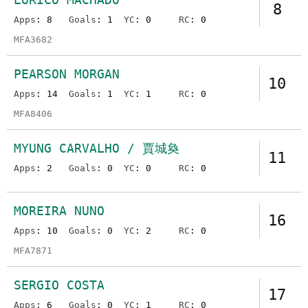
8
Apps
: 8
Goals
: 1
YC
: 0
RC
: 0
MFA3682
PEARSON MORGAN
10
Apps
: 14
Goals
: 1
YC
: 1
RC
: 0
MFA8406
MYUNG CARVALHO / 賈城奐
11
Apps
: 2
Goals
: 0
YC
: 0
RC
: 0
MOREIRA NUNO
16
Apps
: 10
Goals
: 0
YC
: 2
RC
: 0
MFA7871
SERGIO COSTA
17
Apps
: 6
Goals
: 0
YC
: 1
RC
: 0