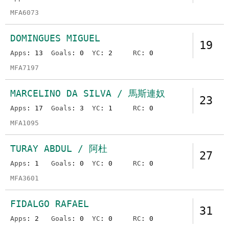
MFA6073
DOMINGUES MIGUEL
19
Apps
: 13
Goals
: 0
YC
: 2
RC
: 0
MFA7197
MARCELINO DA SILVA / 馬斯連奴
23
Apps
: 17
Goals
: 3
YC
: 1
RC
: 0
MFA1095
TURAY ABDUL / 阿杜
27
Apps
: 1
Goals
: 0
YC
: 0
RC
: 0
MFA3601
FIDALGO RAFAEL
31
Apps
: 2
Goals
: 0
YC
: 0
RC
: 0