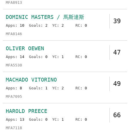
MFA8913
DOMINIC MASTERS / 馬斯達斯
39
Apps
: 10
Goals
: 2
YC
: 2
RC
: 0
MFA8146
OLIVER OEWEN
47
Apps
: 14
Goals
: 0
YC
: 1
RC
: 0
MFA5530
MACHADO VITORINO
49
Apps
: 8
Goals
: 1
YC
: 2
RC
: 0
MFA7095
HAROLD PREECE
66
Apps
: 13
Goals
: 0
YC
: 1
RC
: 0
MFA7118