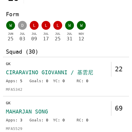
Form
W
D
L
L
L
W
W
JUN
JUL
JUL
JUL
JUL
JUL
NOV
25
03
09
17
25
31
12
Squad (30)
GK
22
CIRARAVINO GIOVANNI / 基雲尼
Apps
: 5
Goals
: 0
YC
: 0
RC
: 0
MFA5342
GK
69
MAHARJAN SONG
Apps
: 3
Goals
: 0
YC
: 0
RC
: 0
MFA5529