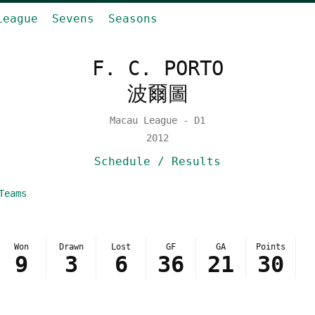
League
Sevens
Seasons
F. C. PORTO
波爾圖
Macau League - D1
2012
Schedule / Results
Teams
Won
Drawn
Lost
GF
GA
Points
9
3
6
36
21
30