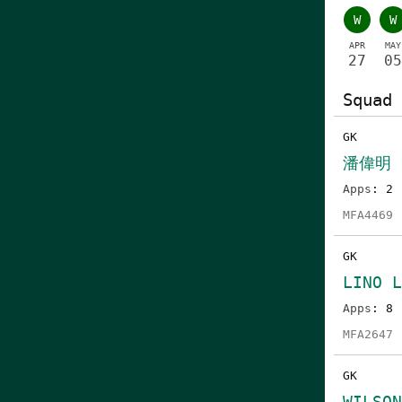
W
W
APR
MAY
27
05
Squad 
GK
潘偉明
Apps
: 2
MFA4469
GK
LINO L
Apps
: 8
MFA2647
GK
WILSON