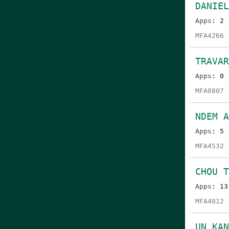
DANIEL
Apps
: 2
MFA4266
TRAVAR
Apps
: 0
MFA0807
NDEM A
Apps
: 5
MFA4532
CHOU 
Apps
: 13
MFA4012
UN KA