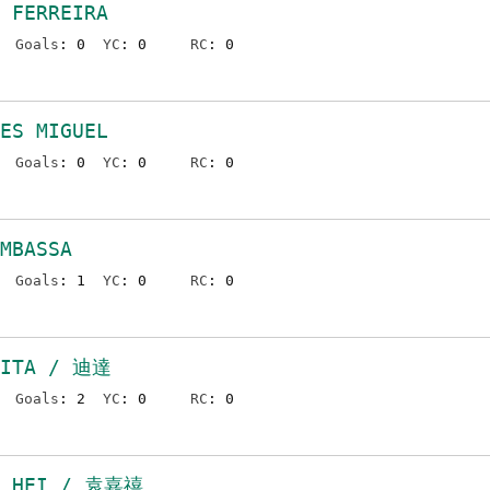
 FERREIRA
Goals
: 0
YC
: 0
RC
: 0
ES MIGUEL
Goals
: 0
YC
: 0
RC
: 0
MBASSA
Goals
: 1
YC
: 0
RC
: 0
TITA / 迪達
Goals
: 2
YC
: 0
RC
: 0
N HEI / 袁嘉禧