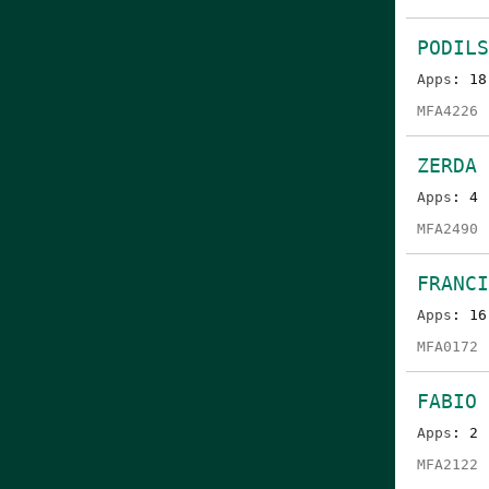
PODILS
Apps
: 18
MFA4226
ZERDA 
Apps
: 4
MFA2490
FRANC
Apps
: 16
MFA0172
FABIO 
Apps
: 2
MFA2122