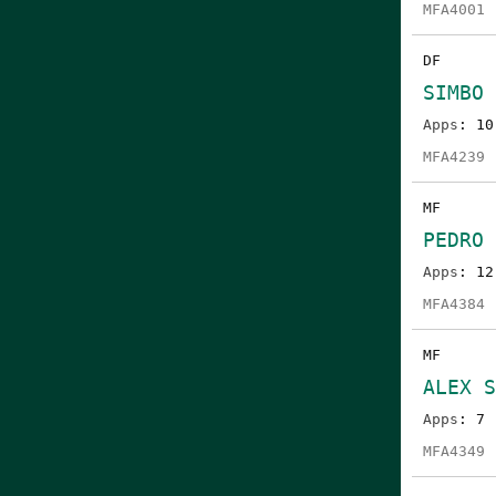
MFA4001
DF
SIMBO 
Apps
: 10
MFA4239
MF
PEDRO
Apps
: 12
MFA4384
MF
ALEX 
Apps
: 7
MFA4349