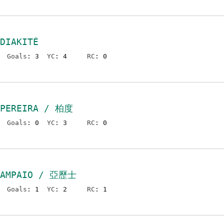
DIAKITÉ
Goals
: 3
YC
: 4
RC
: 0
 PEREIRA / 柏度
Goals
: 0
YC
: 3
RC
: 0
SAMPAIO / 亞歷士
Goals
: 1
YC
: 2
RC
: 1