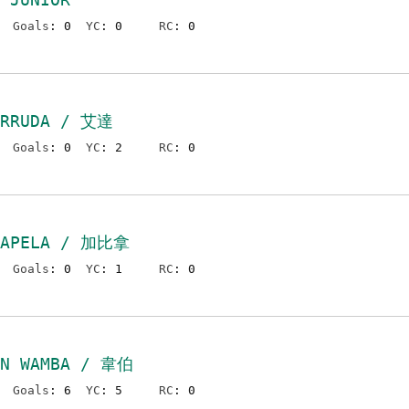
Goals
: 0
YC
: 0
RC
: 0
ARRUDA / 艾達
Goals
: 0
YC
: 2
RC
: 0
CAPELA / 加比拿
Goals
: 0
YC
: 1
RC
: 0
IN WAMBA / 韋伯
Goals
: 6
YC
: 5
RC
: 0