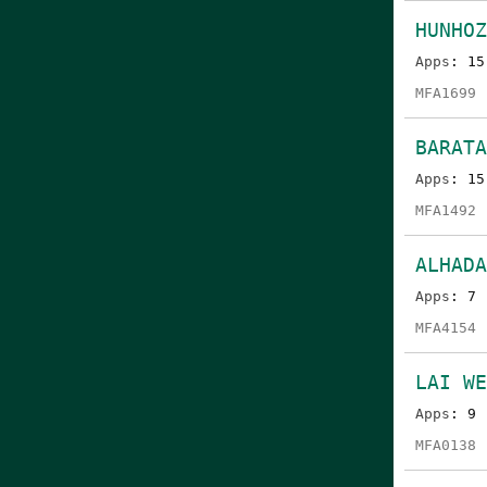
HUNHOZ
Apps
: 15
MFA1699
BARATA
Apps
: 15
MFA1492
ALHADA
Apps
: 7
MFA4154
LAI W
Apps
: 9
MFA0138