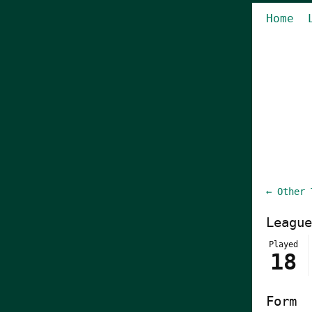
Home
← Other 
League
Played
18
Form