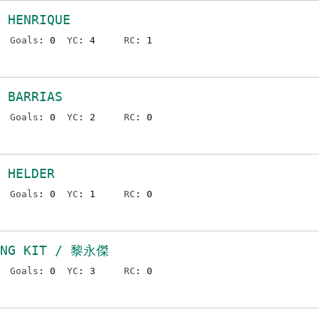
 HENRIQUE
Goals
: 0
YC
: 4
RC
: 1
 BARRIAS
Goals
: 0
YC
: 2
RC
: 0
 HELDER
Goals
: 0
YC
: 1
RC
: 0
ENG KIT / 黎永傑
Goals
: 0
YC
: 3
RC
: 0