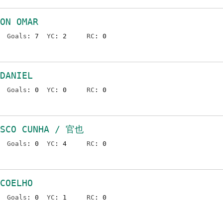
ON OMAR
Goals
: 7
YC
: 2
RC
: 0
DANIEL
Goals
: 0
YC
: 0
RC
: 0
ISCO CUNHA / 官也
Goals
: 0
YC
: 4
RC
: 0
COELHO
Goals
: 0
YC
: 1
RC
: 0