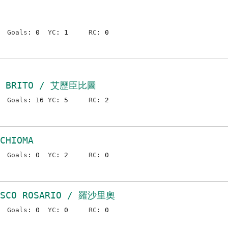
Goals
: 0
YC
: 1
RC
: 0
N BRITO / 艾歷臣比圖
Goals
: 16
YC
: 5
RC
: 2
CHIOMA
Goals
: 0
YC
: 2
RC
: 0
ISCO ROSARIO / 羅沙里奧
Goals
: 0
YC
: 0
RC
: 0