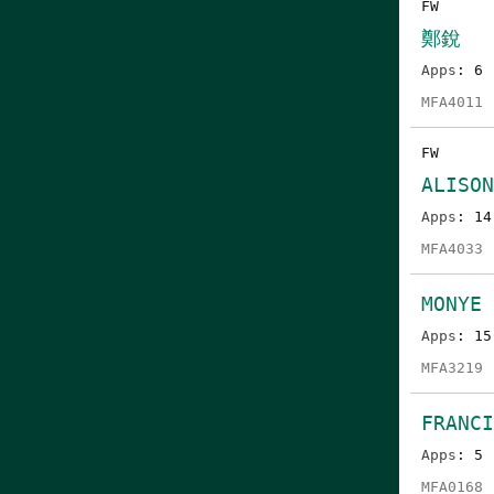
FW
鄭銳
Apps
: 6
MFA4011
FW
ALISO
Apps
: 14
MFA4033
MONYE 
Apps
: 15
MFA3219
FRANC
Apps
: 5
MFA0168