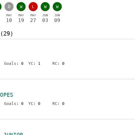
D
W
L
W
W
MAY
MAY
MAY
JUN
JUN
10
19
27
03
09
(29)
Goals
: 0
YC
: 1
RC
: 0
OPES
Goals
: 0
YC
: 0
RC
: 0
 JUNIOR