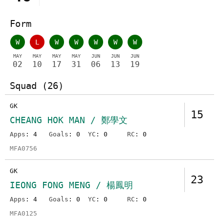
Form
W
L
W
W
W
W
W
MAY
MAY
MAY
MAY
JUN
JUN
JUN
02
10
17
31
06
13
19
Squad (26)
GK
15
CHEANG HOK MAN / 鄭學文
Apps
: 4
Goals
: 0
YC
: 0
RC
: 0
MFA0756
GK
23
IEONG FONG MENG / 楊鳳明
Apps
: 4
Goals
: 0
YC
: 0
RC
: 0
MFA0125