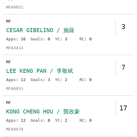
MFA0051
MF
3
CESAR GIBELINO / 施薩
Apps
: 16
Goals
: 0
YC
: 3
RC
: 0
MFA3414
MF
7
LEE KENG PAN / 李敬斌
Apps
: 12
Goals
: 3
YC
: 2
RC
: 0
MFA0053
MF
17
KONG CHENG HOU / 龔政豪
Apps
: 12
Goals
: 0
YC
: 2
RC
: 0
MFA0079