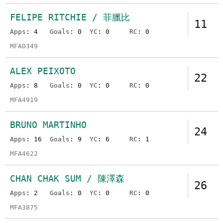
FELIPE RITCHIE / 菲臘比
11
Apps
: 4
Goals
: 0
YC
: 0
RC
: 0
MFA0349
ALEX PEIXOTO
22
Apps
: 8
Goals
: 0
YC
: 0
RC
: 0
MFA4919
BRUNO MARTINHO
24
Apps
: 16
Goals
: 9
YC
: 6
RC
: 1
MFA4622
CHAN CHAK SUM / 陳澤森
26
Apps
: 2
Goals
: 0
YC
: 0
RC
: 0
MFA3875