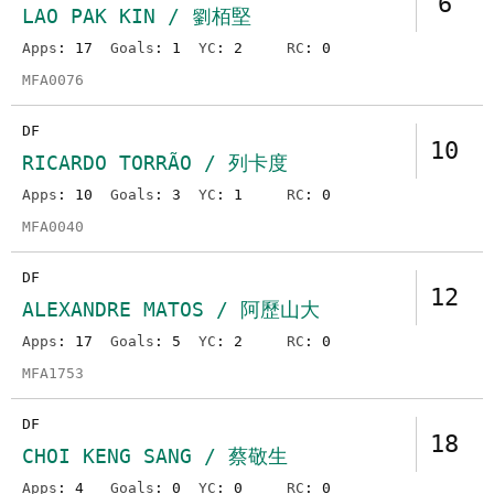
6
LAO PAK KIN / 劉栢堅
Apps
: 17
Goals
: 1
YC
: 2
RC
: 0
MFA0076
DF
10
RICARDO TORRÃO / 列卡度
Apps
: 10
Goals
: 3
YC
: 1
RC
: 0
MFA0040
DF
12
ALEXANDRE MATOS / 阿歷山大
Apps
: 17
Goals
: 5
YC
: 2
RC
: 0
MFA1753
DF
18
CHOI KENG SANG / 蔡敬生
Apps
: 4
Goals
: 0
YC
: 0
RC
: 0