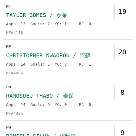
MF
19
TAYLOR GOMES / 泰萊
Apps
: 13
Goals
: 2
YC
: 1
RC
: 0
MFA4116
MF
20
CHRISTOPHER NWAOROU / 阿蘇
Apps
: 14
Goals
: 5
YC
: 3
RC
: 1
MFA4006
FW
8
RAMOSOEU THABO / 泰保
Apps
: 14
Goals
: 9
YC
: 0
RC
: 0
MFA4385
FW
9