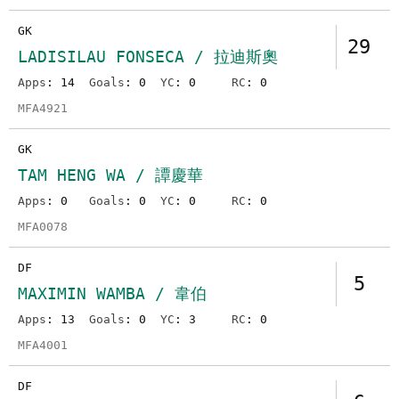
GK
29
LADISILAU FONSECA / 拉迪斯奧
Apps
: 14
Goals
: 0
YC
: 0
RC
: 0
MFA4921
GK
TAM HENG WA / 譚慶華
Apps
: 0
Goals
: 0
YC
: 0
RC
: 0
MFA0078
DF
5
MAXIMIN WAMBA / 韋伯
Apps
: 13
Goals
: 0
YC
: 3
RC
: 0
MFA4001
DF