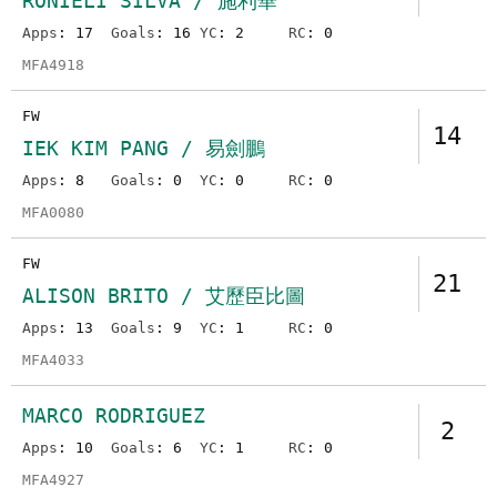
RONIELI SILVA / 施利華
Apps
: 17
Goals
: 16
YC
: 2
RC
: 0
MFA4918
FW
14
IEK KIM PANG / 易劍鵬
Apps
: 8
Goals
: 0
YC
: 0
RC
: 0
MFA0080
FW
21
ALISON BRITO / 艾歷臣比圖
Apps
: 13
Goals
: 9
YC
: 1
RC
: 0
MFA4033
MARCO RODRIGUEZ
2
Apps
: 10
Goals
: 6
YC
: 1
RC
: 0
MFA4927