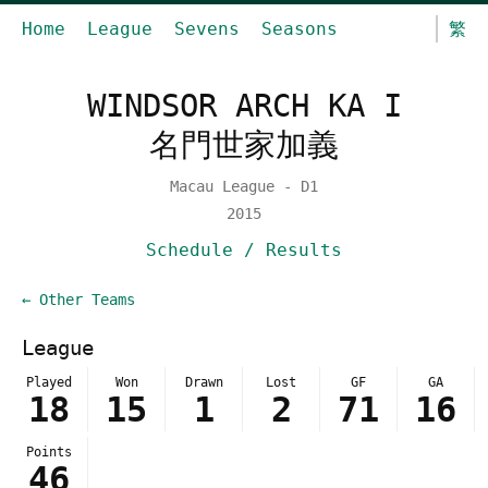
Home
League
Sevens
Seasons
繁
WINDSOR ARCH KA I
名門世家加義
Macau League - D1
2015
Schedule / Results
← Other Teams
League
Played
Won
Drawn
Lost
GF
GA
18
15
1
2
71
16
Points
46