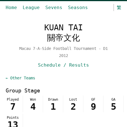
Home
League
Sevens
Seasons
繁
KUAN TAI
關帝文化
Macau 7-A-Side Football Tournament - D1
2012
Schedule / Results
← Other Teams
Group Stage
Played
Won
Drawn
Lost
GF
GA
7
4
1
2
9
5
Points
13