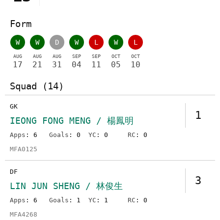
Form
W
W
D
W
L
W
L
AUG
AUG
AUG
SEP
SEP
OCT
OCT
17
21
31
04
11
05
10
Squad (14)
GK
1
IEONG FONG MENG / 楊鳳明
Apps
: 6
Goals
: 0
YC
: 0
RC
: 0
MFA0125
DF
3
LIN JUN SHENG / 林俊生
Apps
: 6
Goals
: 1
YC
: 1
RC
: 0
MFA4268