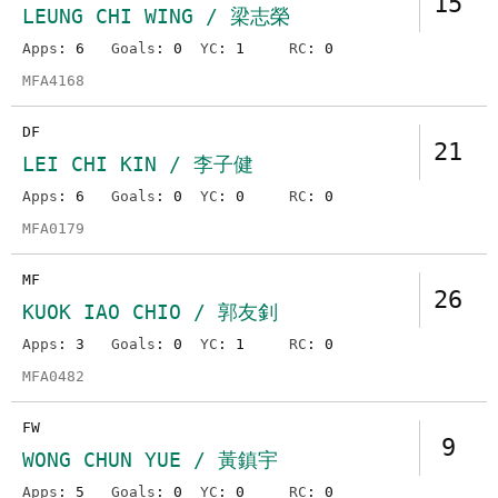
15
LEUNG CHI WING / 梁志榮
Apps
: 6
Goals
: 0
YC
: 1
RC
: 0
MFA4168
DF
21
LEI CHI KIN / 李子健
Apps
: 6
Goals
: 0
YC
: 0
RC
: 0
MFA0179
MF
26
KUOK IAO CHIO / 郭友釗
Apps
: 3
Goals
: 0
YC
: 1
RC
: 0
MFA0482
FW
9
WONG CHUN YUE / 黃鎮宇
Apps
: 5
Goals
: 0
YC
: 0
RC
: 0