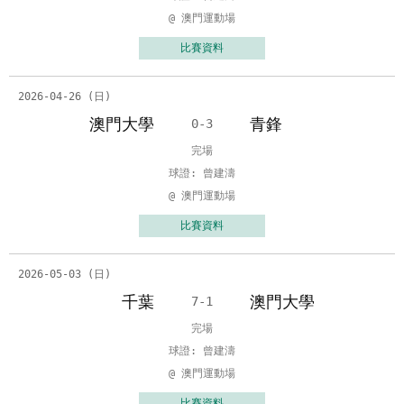
@ 澳門運動場
比賽資料
2026-04-26 (日)
澳門大學
青鋒
0-3
完場
球證: 曾建濤
@ 澳門運動場
比賽資料
2026-05-03 (日)
千葉
澳門大學
7-1
完場
球證: 曾建濤
@ 澳門運動場
比賽資料