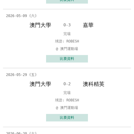
2026-05-09 (六)
澳門大學
嘉華
0-3
完場
球證: ROBESH
@ 澳門運動場
比賽資料
2026-05-29 (五)
澳門大學
澳科精英
0-2
完場
球證: ROBESH
@ 澳門運動場
比賽資料
2026-06-20 (六)