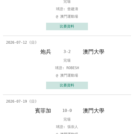
完場
球證: 曾建濤
@ 澳門運動場
比賽資料
2026-07-12 (日)
炮兵
澳門大學
3-2
完場
球證: ROBESH
@ 澳門運動場
比賽資料
2026-07-19 (日)
賓菲加
澳門大學
10-0
完場
球證: 張崇人