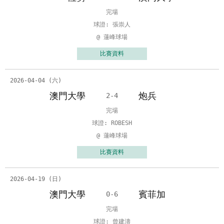
完場
球證: 張崇人
@ 蓮峰球場
比賽資料
2026-04-04 (六)
澳門大學
炮兵
2-4
完場
球證: ROBESH
@ 蓮峰球場
比賽資料
2026-04-19 (日)
澳門大學
賓菲加
0-6
完場
球證: 曾建濤