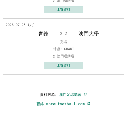
@ 澳門運動場
比賽資料
2026-07-25 (六)
青鋒
澳門大學
2-2
完場
球證: GRANT
@ 澳門運動場
比賽資料
資料來源:
澳門足球總會
聯絡 macaufootball.com