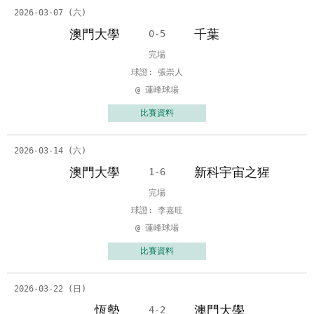
2026-03-07 (六)
澳門大學
千葉
0-5
完場
球證: 張崇人
@ 蓮峰球場
比賽資料
2026-03-14 (六)
澳門大學
新科宇宙之猩
1-6
完場
球證: 李嘉旺
@ 蓮峰球場
比賽資料
2026-03-22 (日)
恆勢
澳門大學
4-2