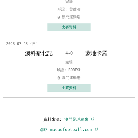
完場
球證: 曾建濤
@ 澳門運動場
比賽資料
2023-07-23 (日)
澳科鄒北記
蒙地卡羅
4-0
完場
球證: ROBESH
@ 澳門運動場
比賽資料
資料來源:
澳門足球總會
聯絡 macaufootball.com