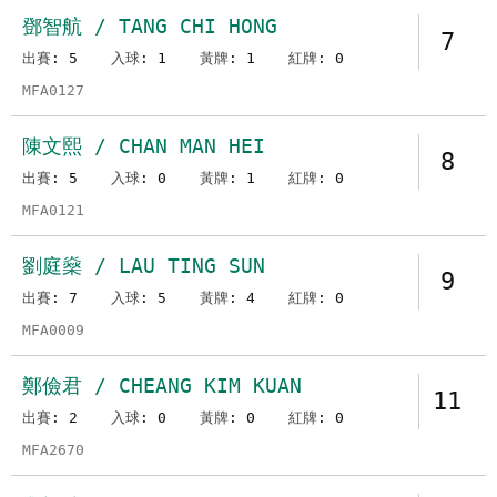
鄧智航 / TANG CHI HONG
7
出賽
: 5
入球
: 1
黃牌
: 1
紅牌
: 0
MFA0127
陳文熙 / CHAN MAN HEI
8
出賽
: 5
入球
: 0
黃牌
: 1
紅牌
: 0
MFA0121
劉庭燊 / LAU TING SUN
9
出賽
: 7
入球
: 5
黃牌
: 4
紅牌
: 0
MFA0009
鄭儉君 / CHEANG KIM KUAN
11
出賽
: 2
入球
: 0
黃牌
: 0
紅牌
: 0
MFA2670