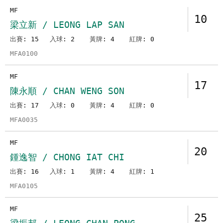
MF
10
梁立新 / LEONG LAP SAN
出賽
: 15
入球
: 2
黃牌
: 4
紅牌
: 0
MFA0100
MF
17
陳永順 / CHAN WENG SON
出賽
: 17
入球
: 0
黃牌
: 4
紅牌
: 0
MFA0035
MF
20
鍾逸智 / CHONG IAT CHI
出賽
: 16
入球
: 1
黃牌
: 4
紅牌
: 1
MFA0105
MF
25