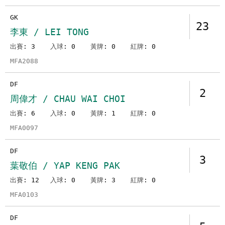
GK
23
李東 / LEI TONG
出賽
: 3
入球
: 0
黃牌
: 0
紅牌
: 0
MFA2088
DF
2
周偉才 / CHAU WAI CHOI
出賽
: 6
入球
: 0
黃牌
: 1
紅牌
: 0
MFA0097
DF
3
葉敬伯 / YAP KENG PAK
出賽
: 12
入球
: 0
黃牌
: 3
紅牌
: 0
MFA0103
DF