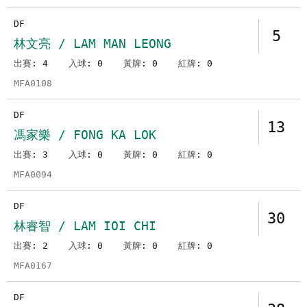
DF
5
林文亮 / LAM MAN LEONG
出賽
: 4
入球
: 0
黃牌
: 0
紅牌
: 0
MFA0108
DF
13
馮家樂 / FONG KA LOK
出賽
: 3
入球
: 0
黃牌
: 0
紅牌
: 0
MFA0094
DF
30
林睿智 / LAM IOI CHI
出賽
: 2
入球
: 0
黃牌
: 0
紅牌
: 0
MFA0167
DF