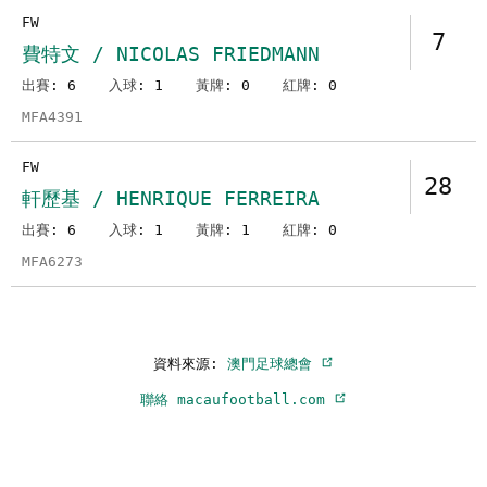
FW
7
費特文 / NICOLAS FRIEDMANN
出賽
: 6
入球
: 1
黃牌
: 0
紅牌
: 0
MFA4391
FW
28
軒歷基 / HENRIQUE FERREIRA
出賽
: 6
入球
: 1
黃牌
: 1
紅牌
: 0
MFA6273
資料來源:
澳門足球總會
聯絡 macaufootball.com