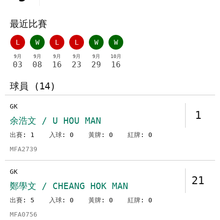
最近比賽
L
W
L
L
W
W
9月
9月
9月
9月
9月
10月
03
08
16
23
29
16
球員 (14)
GK
1
余浩文 / U HOU MAN
出賽
: 1
入球
: 0
黃牌
: 0
紅牌
: 0
MFA2739
GK
21
鄭學文 / CHEANG HOK MAN
出賽
: 5
入球
: 0
黃牌
: 0
紅牌
: 0
MFA0756