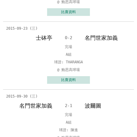
@ 鮑思高球場
比賽資料
2015-09-23 (三)
士砵亭
名門世家加義
0-2
完場
A組
球證: THARANGA
@ 鮑思高球場
比賽資料
2015-09-30 (三)
名門世家加義
波爾圖
2-1
完場
A組
球證: 陳進