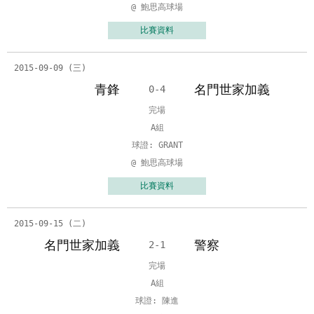
@ 鮑思高球場
比賽資料
2015-09-09 (三)
青鋒
名門世家加義
0-4
完場
A組
球證: GRANT
@ 鮑思高球場
比賽資料
2015-09-15 (二)
名門世家加義
警察
2-1
完場
A組
球證: 陳進