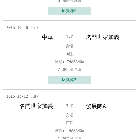
@ 鮑思高球場
比賽資料
2015-10-16 (五)
中華
名門世家加義
1-6
完場
A組
球證: THARANGA
@ 鮑思高球場
比賽資料
2015-10-22 (四)
名門世家加義
發展隊A
3-0
完場
四強
球證: THARANGA
@ 鮑思高球場