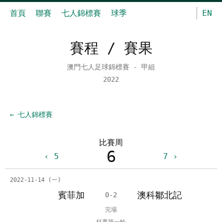
首頁
聯賽
七人錦標賽
球季
EN
賽程 / 賽果
澳門七人足球錦標賽 - 甲組
2022
← 七人錦標賽
比賽周
6
5
7
2022-11-14 (一)
賓菲加
澳科鄒北記
0-2
完場