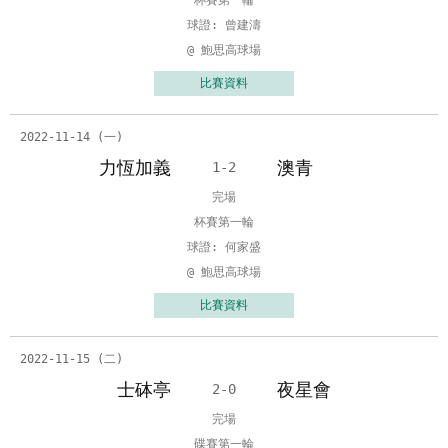
杯賽第一輪
球證: 曾建濤
@ 鮑思高球場
比賽資料
2022-11-14 (一)
力恆加義
澳青
1-2
完場
杯賽第一輪
球證: 何家盛
@ 鮑思高球場
比賽資料
2022-11-15 (二)
士砵亭
夜星會
2-0
完場
碟賽第一輪