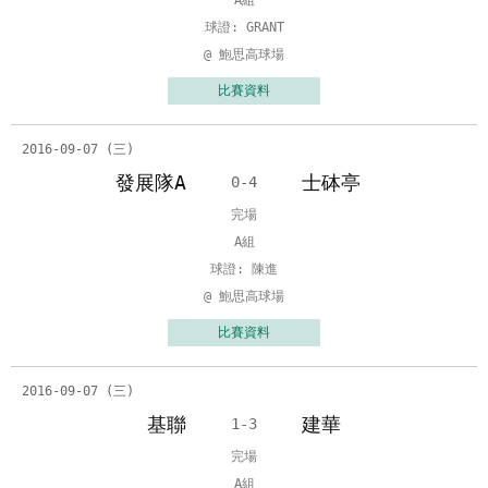
A組
球證: GRANT
@ 鮑思高球場
比賽資料
2016-09-07 (三)
發展隊A
士砵亭
0-4
完場
A組
球證: 陳進
@ 鮑思高球場
比賽資料
2016-09-07 (三)
基聯
建華
1-3
完場
A組